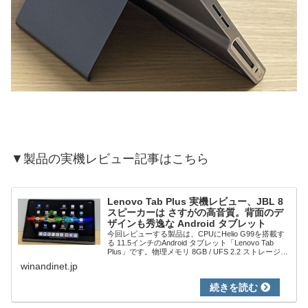
▼製品の実機レビュー記事はこちら
Lenovo Tab Plus 実機レビュー、JBL 8
スピーカーは さすがの高音質。背面のデ
ザインも秀逸な Android タブレット
今回レビューする製品は、CPUにHelio G99を搭載す
る 11.5インチのAndroid タブレット「Lenovo Tab
Plus」です。物理メモリ 8GB / UFS 2.2 ストレージ
256GBは、他のHelio G99 タブレ...
winandinet.jp