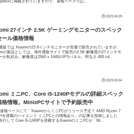
iExpressに掲載されていますので、速報ベースで記...
2023.04.29
aomi 27インチ 2.5K ゲーミングモニターのスペック
セール価格情報
通販では Xiaomiの23.8インチモニターが安価で販売されていますが、
aomiの製品としては、海外通販サイトで販売の2.5K 解像度の27インチモ
が私好み。解像度は2560 x 1440のIPSパネル、明るさ 400 cd...
2023.03.04
aomi ミニPC、Core i5-1240Pモデルの詳細スペック
価格情報。MinixPCサイトで予約販売中
 速報ベースにて「XiaomiからミニPCがリリース予定？ AMD Ryzen 7
00Hを搭載のハイエンド ミニPCとの情報あり」の記事を投稿しました
行して Core i5-1240Pを搭載するXiaomiのミニPCが「Mi...