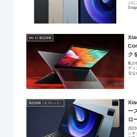
ンに
Sna
Xi
Win 11 製品情報
Co
ク
私の
ディ
るなか
Xi
製品情報（タブレット）
ー
ロ
202
ンチ