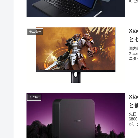
Al
Xi
モニター
と
国内
Xi
ニター
Xi
ミニPC
と
先日
68
が、先