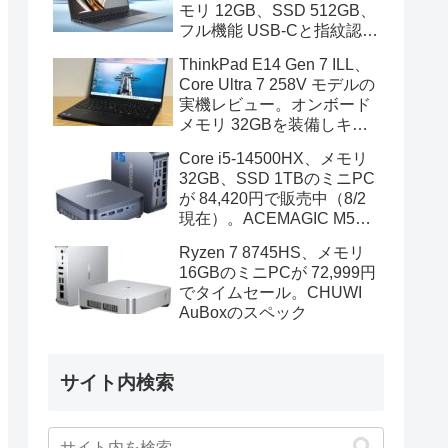
モリ 12GB、SSD 512GB、
フル機能 USB-Cと指紋認証
も装備
ThinkPad E14 Gen 7 ILL、
Core Ultra 7 258V モデルの
実機レビュー。オンボード
メモリ 32GBを装備しキビ
キビと動作、顔認証も快速
Core i5-14500HX、メモリ
32GB、SSD 1TBのミニPC
が 84,420円で販売中（8/2
現在）。ACEMAGIC M5の
スペック
Ryzen 7 8745HS、メモリ
16GBのミニPCが 72,999円
でタイムセール。CHUWI
AuBoxのスペック
サイト内検索