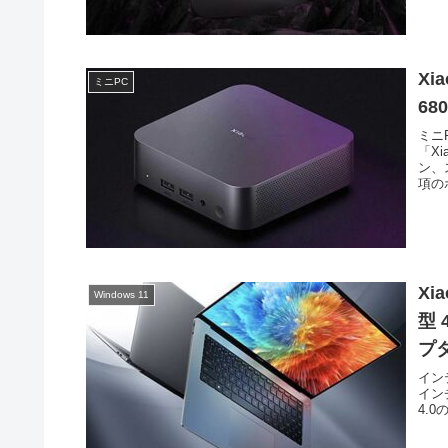
Xi
ミニPC
6
ミニ
「X
ン、
項の
Xia
Windows 11
型 
プ
インテ
インチ
4.0