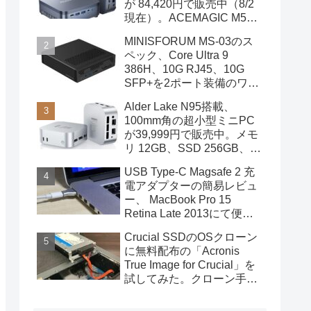
が 84,420円で販売中（8/2
現在）。ACEMAGIC M5の
スペック
MINISFORUM MS-03のス
ペック、Core Ultra 9
386H、10G RJ45、10G
SFP+を2ポート装備のワー
クステーション
Alder Lake N95搭載、
100mm角の超小型ミニPC
が39,999円で販売中。メモ
リ 12GB、SSD 256GB、
DPポートも装備
USB Type-C Magsafe 2 充
電アダプターの簡易レビュ
ー、 MacBook Pro 15
Retina Late 2013にて便利
に使用中
Crucial SSDのOSクローン
に無料配布の「Acronis
True Image for Crucial」を
試してみた。クローン手順
を画像で概説