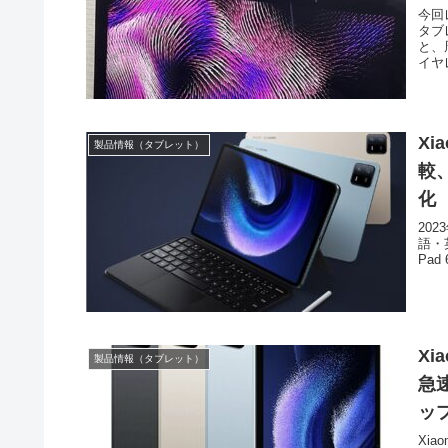
今回
タブ
と、
イヤ
Xi
製品情報（タブレット）
較、
化
20
語・英
Pad 
Xi
製品情報（タブレット）
急速
ッ
Xi