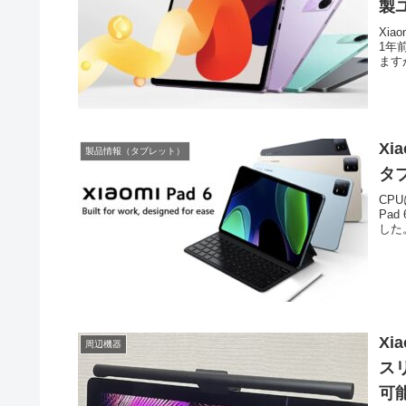
製
Xi
1年前
ますが
Xi
製品情報（タブレット）
タ
CPU
Pad
した
X
周辺機器
ス
可