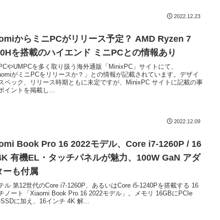
2022.12.23
aomiからミニPCがリリース予定？ AMD Ryzen 7
800Hを搭載のハイエンド ミニPCとの情報あり
PCやUMPCを多く取り扱う海外通販「MinixPC」サイトにて、
iaomiがミニPCをリリースか？」との情報が記載されています。デザイ
スペック、リリース時期ともに未定ですが、MinixPC サイトに記載の事
ポイントを掲載し...
2022.12.09
omi Book Pro 16 2022モデル、Core i7-1260P / 16
4K 有機EL・タッチパネルが魅力、100W GaN アダ
ターも付属
ル 第12世代のCore i7-1260P、あるいはCore i5-1240Pを搭載する 16
ノート「Xiaomi Book Pro 16 2022モデル」。メモリ 16GBにPCIe
のSSDに加え、16インチ 4K 解...