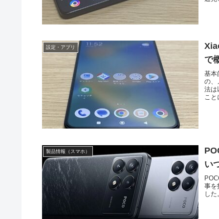
Xi
設定・アプリ
で
基本的
の、
法は
ことに
PO
製品情報（スマホ）
い
POC
事を
した