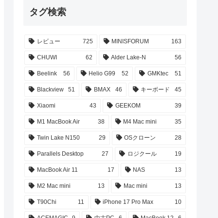
タグ検索
レビュー
725
MINISFORUM
163
CHUWI
62
Alder Lake-N
56
Beelink
56
Helio G99
52
GMKtec
51
Blackview
51
BMAX
46
キーボード
45
Xiaomi
43
GEEKOM
39
M1 MacBook Air
38
M4 Mac mini
35
Twin Lake N150
29
OSクローン
28
Parallels Desktop
27
ロジクール
19
MacBook Air 11
17
NAS
13
M2 Mac mini
13
Mac mini
13
T90Chi
11
iPhone 17 Pro Max
10
ACEMAGIC
9
中古PC
6
MacBook 12
6