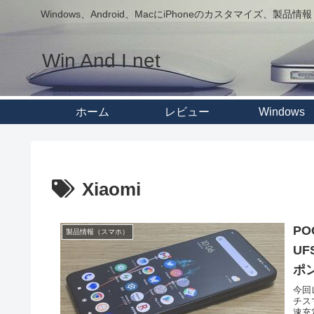
Windows、Android、MacにiPhoneのカスタマイズ、製品情報
Win And I net
ホーム
レビュー
Windows
Xiaomi
PO
製品情報（スマホ）
UF
ポ
今回レ
チス
速充