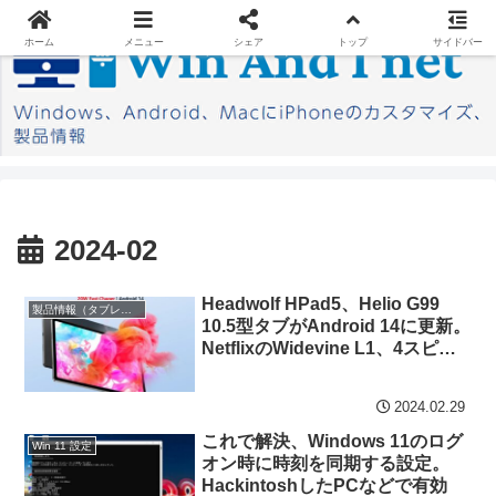
ホーム
メニュー
シェア
トップ
サイドバー
2024-02
Headwolf HPad5、Helio G99
製品情報（タブレット）
10.5型タブがAndroid 14に更新。
NetflixのWidevine L1、4スピー
カー、20W急速充電の全部入りで
23,500円と高コスパ
2024.02.29
これで解決、Windows 11のログ
Win 11 設定
オン時に時刻を同期する設定。
HackintoshしたPCなどで有効