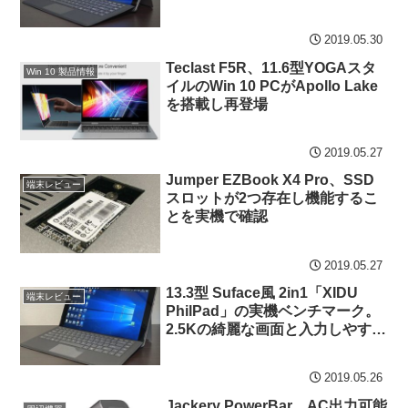
き質感の高さに
2019.05.30
Teclast F5R、11.6型YOGAスタ
Win 10 製品情報
イルのWin 10 PCがApollo Lake
を搭載し再登場
2019.05.27
Jumper EZBook X4 Pro、SSD
端末レビュー
スロットが2つ存在し機能するこ
とを実機で確認
2019.05.27
13.3型 Suface風 2in1「XIDU
端末レビュー
PhilPad」の実機ベンチマーク。
2.5Kの綺麗な画面と入力しやすい
キーボードに好感
2019.05.26
Jackery PowerBar、AC出力可能