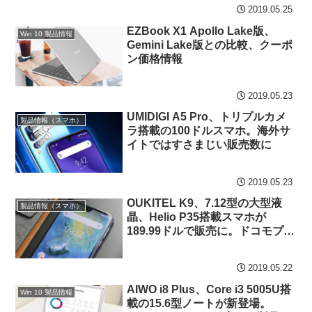
2019.05.25
EZBook X1 Apollo Lake版、
Win 10 製品情報
Gemini Lake版との比較、クーポ
ン価格情報
2019.05.23
UMIDIGI A5 Pro、トリプルカメ
製品情報（スマホ）
ラ搭載の100ドルスマホ。海外サ
イトではすさまじい販売数に
2019.05.23
OUKITEL K9、7.12型の大型液
製品情報（スマホ）
晶、Helio P35搭載スマホが
189.99ドルで販売に。ドコモプラ
チナバンドにも対応
2019.05.22
AIWO i8 Plus、Core i3 5005U搭
Win 10 製品情報
載の15.6型ノートが新登場。