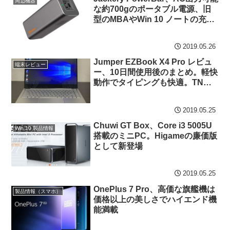
周辺機器
な約700gのポータブル電源、旧
型のMBAやWin 10 ノートの充電
にも最適
2019.05.26
Jumper EZBook X4 Pro レビュ
端末レビュー
ー、10日間使用後のまとめ。軽快
動作でタイピングも快適。TNパ
ネルは慣れでカバー
2019.05.25
Chuwi GT Box、Core i3 5005U
Win 10 製品情報
搭載のミニPC。Higameの廉価版
として新登場
2019.05.25
OnePlus 7 Pro、高価な旗艦機は
製品情報（スマホ）
価格以上の美しさでハイエンド機
能満載