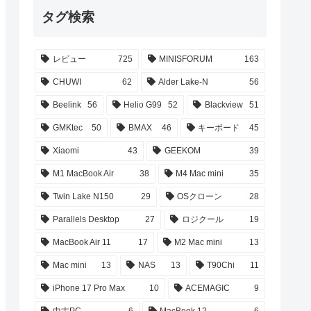
タグ検索
レビュー
725
MINISFORUM
163
CHUWI
62
Alder Lake-N
56
Beelink
56
Helio G99
52
Blackview
51
GMKtec
50
BMAX
46
キーボード
45
Xiaomi
43
GEEKOM
39
M1 MacBook Air
38
M4 Mac mini
35
Twin Lake N150
29
OSクローン
28
Parallels Desktop
27
ロジクール
19
MacBook Air 11
17
M2 Mac mini
13
Mac mini
13
NAS
13
T90Chi
11
iPhone 17 Pro Max
10
ACEMAGIC
9
中古PC
6
MacBook 12
6