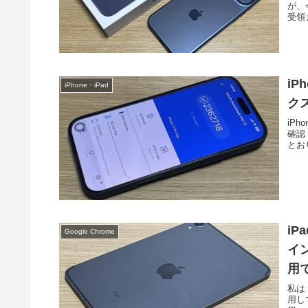
が、今
受領
iP
iPhone・iPad
ク
iPh
確認
とおり
iP
Google Chrome
イン
用
私は 
用して