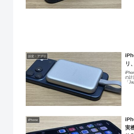
i
設定・アプリ
リ、
iP
の計測
「Ja
iP
iPhone
実