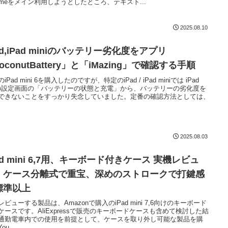
romeをメイン利用しようとしたところ、テキスト...
2025.08.10
ad,iPad miniのバッテリー劣化度をアプリ
oconutBattery」と「iMazing」で確認する手順
iPad mini 6を購入したのですが、特定のiPad / iPad miniでは iPad
の設定画面の「バッテリーの状態と充電」から、バッテリーの劣化度を
できないことをすっかり失念していました。定番の確認方法としては、
2025.08.03
ad mini 6,7用、キーボード付きケース 実機レビュ
。ケース分離式で重宝、深めのストロークで打鍵感
標準以上
レビューする製品は、Amazonで購入のiPad mini 7,6向けのキーボード
ケースです。AliExpressで販売のキーボードケースも含めて検討した結
通勤電車内での使用を前提として、ケースを取り外し可能な製品を購
ou...