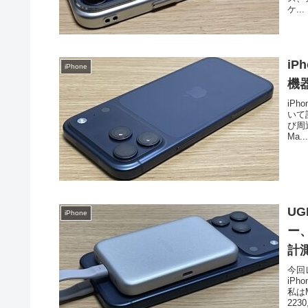
ケ...
iP
iPhone
機
iP
いて
び周
Ma..
U
iPhone
ー、
計
今回
iP
私は
2230,