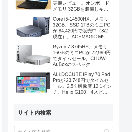
実機レビュー。オンボード
メモリ 32GBを装備しキビ
キビと動作、顔認証も快速
Core i5-14500HX、メモリ
32GB、SSD 1TBのミニPC
が 84,420円で販売中（8/2
現在）。ACEMAGIC M5の
スペック
Ryzen 7 8745HS、メモリ
16GBのミニPCが 72,999円
でタイムセール。CHUWI
AuBoxのスペック
ALLDOCUBE iPlay 70 Pad
Proが 23,748円でタイムセ
ール。2.5K 解像度 12.1イン
チ、Helio G100、4スピー
カーを装備
サイト内検索