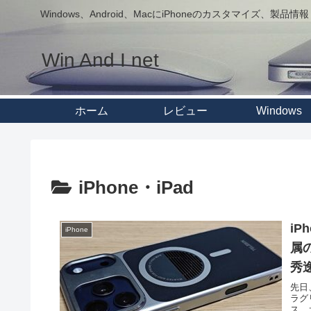
Windows、Android、MacにiPhoneのカスタマイズ、製品情報
Win And I net
ホーム
レビュー
Windows
iPhone・iPad
iP
iPhone
属
秀
先日、
ラグ
ス、