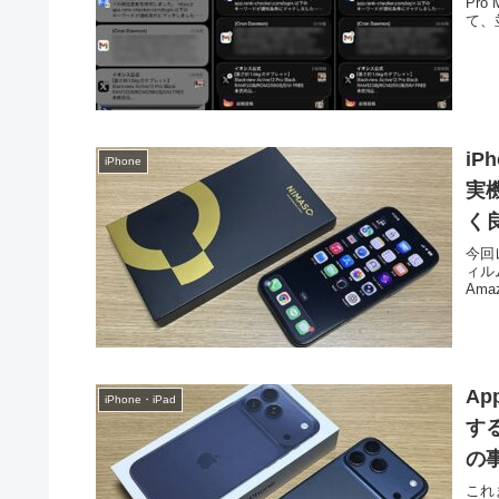
Pro
て、
iP
iPhone
実
く
今回
ィル
Am
Ap
iPhone・iPad
する
の事
これ