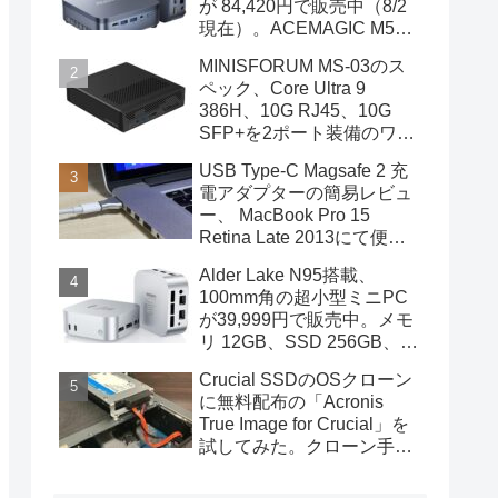
が 84,420円で販売中（8/2
現在）。ACEMAGIC M5の
スペック
MINISFORUM MS-03のス
ペック、Core Ultra 9
386H、10G RJ45、10G
SFP+を2ポート装備のワー
クステーション
USB Type-C Magsafe 2 充
電アダプターの簡易レビュ
ー、 MacBook Pro 15
Retina Late 2013にて便利
に使用中
Alder Lake N95搭載、
100mm角の超小型ミニPC
が39,999円で販売中。メモ
リ 12GB、SSD 256GB、
DPポートも装備
Crucial SSDのOSクローン
に無料配布の「Acronis
True Image for Crucial」を
試してみた。クローン手順
を画像で概説