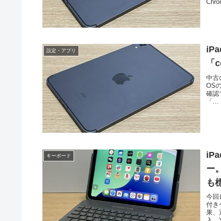
Ch
iP
設定・アプリ
「c
中古の
OS
確認
「...
iP
キーボード
ー
も
今回
付き
果、
入。Y