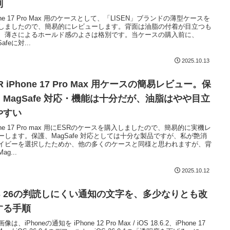
別
one 17 Pro Max 用のケースとして、「LISEN」ブランドの薄型ケースを
しましたので、簡易的にレビューします。背面は油脂の付着が目立つも
、薄さによるホールド感のよさは格別です。当ケースの購入前に、
Safeに対...
2025.10.13
R iPhone 17 Pro Max 用ケースの簡易レビュー。保
・MagSafe 対応・機能は十分だが、油脂はやや目立
やすい
hone 17 Pro max 用にESRのケースを購入しましたので、簡易的に実機レ
ーします。保護、MagSafe 対応としては十分な製品ですが、私が艶消
イビーを選択したためか、他の多くのケースと同様と思われますが、背
ag...
2025.10.12
OS 26の判読しにくい通知の文字を、多少なりとも改
する手順
像は、iPhoneの通知を iPhone 12 Pro Max / iOS 18.6.2、iPhone 17