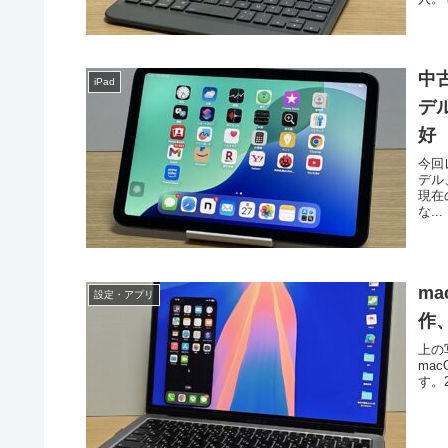
中古
iPad
デ
好
今回レ
デル
現在
な...
ma
設定・アプリ
作
上の
ma
す。