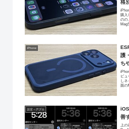
格
iPh
購入
のの
Mag
ES
iPhone
護
ち
iP
ビュ
しネ
面のM
i
設定・アプリ
善
上の画