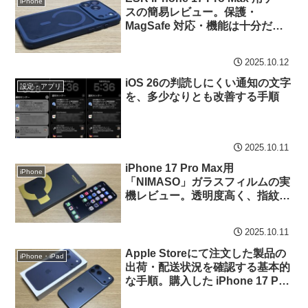
iPhone
スの簡易レビュー。保護・
MagSafe 対応・機能は十分だ
が、油脂はやや目立ちやすい
2025.10.12
iOS 26の判読しにくい通知の文字
設定・アプリ
を、多少なりとも改善する手順
2025.10.11
iPhone 17 Pro Max用
iPhone
「NIMASO」ガラスフィルムの実
機レビュー。透明度高く、指紋・
油脂の付着も少なく良好
2025.10.11
Apple Storeにて注文した製品の
iPhone・iPad
出荷・配送状況を確認する基本的
な手順。購入した iPhone 17 Pro
Max 納期の事例（2025年10月)