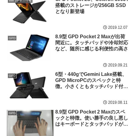
Win 10 製品情報
搭載のストレージが256GB SSD
となり新登場
2019.12.07
8.9型 GPD Pocket 2 Maxが出荷
GPD
間近に。タッチパッドや冷却対応
など、随所に感じる利便性の高さ
2019.09.21
6型・440gでGemini Lake搭載、
GPD
GPD MicroPCのスペックと特
徴。小さくともタッチパッド付で
Win 10 Proを搭載
2019.08.11
8.9型 GPD Pocket 2 Maxのスペ
GPD
ックと特徴。使い勝手の良し悪し
はキーボードとタッチパッドがポ
イントか