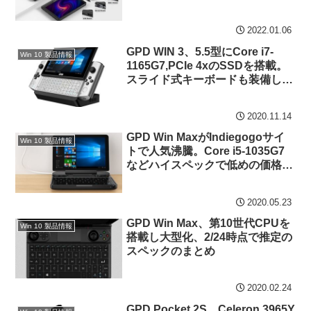
2022.01.06
GPD WIN 3、5.5型にCore i7-
Win 10 製品情報
1165G7,PCIe 4xのSSDを搭載。
スライド式キーボードも装備し魅
力満載
2020.11.14
GPD Win MaxがIndiegogoサイ
Win 10 製品情報
トで人気沸騰。Core i5-1035G7
などハイスペックで低めの価格設
定も人気のポイント
2020.05.23
GPD Win Max、第10世代CPUを
Win 10 製品情報
搭載し大型化、2/24時点で推定の
スペックのまとめ
2020.02.24
GPD Pocket 2S、Celeron 3965Y