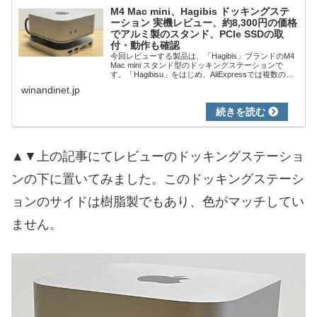
M4 Mac mini、Hagibis ドッキングステ
ーション 実機レビュー、約8,300円の価格
でアルミ製のスタンド、PCIe SSDの取
付・動作も確認
今回レビューする製品は、「Hagibis」ブランドのM4
Mac mini スタンド型のドッキングステーションで
す。「Hagibisu」をはじめ、AliExpressでは複数のブ
ランドから販売されており、スタンド部分はアルミ製
winandinet.jp
（ハブは樹脂）...
▲▼上の記事にてレビューのドッキングステーショ
ンの下に置いてみました。このドッキングステーシ
ョンのサイドは樹脂製でもあり、色がマッチしてい
ません。