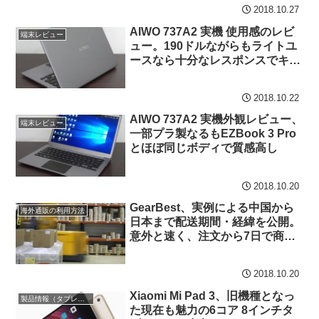
2018.10.27
AIWO 737A2 実機 使用感のレビ
端末レビュー
ュー。190ドルながらもライトユ
ースなら十分なレスポンスでキー
ボードも快適
2018.10.22
AIWO 737A2 実機外観レビュー、
端末レビュー
一部プラ製なるもEZBook 3 Pro
とほぼ同じボディで質感高し
2018.10.20
GearBest、実例による中国から
海外通販の利用方法
日本まで配送期間・経緯を公開。
意外と速く、注文から7日で商品
受領
2018.10.20
Xiaomi Mi Pad 3、旧機種となっ
製品情報（タブレット）
た現在も魅力の6コア 8インチタ