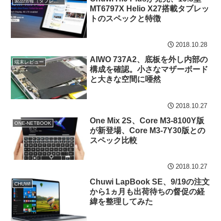
製品情報（タブレット）
MT6797X Helio X27搭載タブレッ
トのスペックと特徴
2018.10.28
AIWO 737A2、底板を外し内部の
端末レビュー
構成を確認。小さなマザーボード
と大きな空間に唖然
2018.10.27
One Mix 2S、Core M3-8100Y版
ONE-NETBOOK
が新登場、Core M3-7Y30版との
スペック比較
2018.10.27
Chuwi LapBook SE、9/19の注文
CHUWI
から1ヵ月も出荷待ちの督促の経
緯を整理してみた