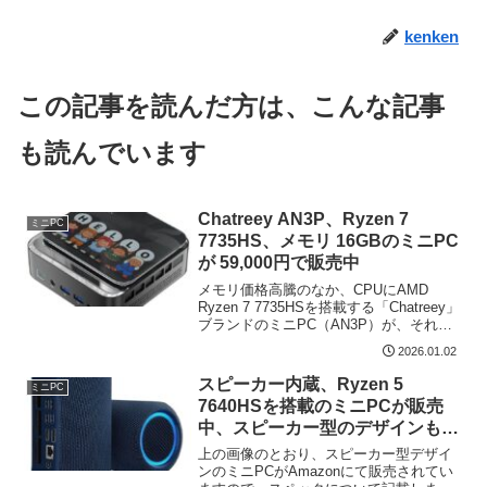
kenken
この記事を読んだ方は、こんな記事
も読んでいます
Chatreey AN3P、Ryzen 7
ミニPC
7735HS、メモリ 16GBのミニPC
が 59,000円で販売中
メモリ価格高騰のなか、CPUにAMD
Ryzen 7 7735HSを搭載する「Chatreey」
ブランドのミニPC（AN3P）が、それほ
ど大きな影響を受けず、2026年1月2日現
2026.01.02
在、DDR5 メモリ 16GB / SSD 1TBのセ
ットモデ...
スピーカー内蔵、Ryzen 5
ミニPC
7640HSを搭載のミニPCが販売
中、スピーカー型のデザインも特
徴
上の画像のとおり、スピーカー型デザイ
ンのミニPCがAmazonにて販売されてい