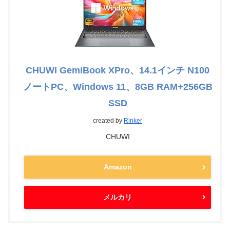
CHUWI GemiBook XPro、14.1インチ N100
ノートPC、Windows 11、8GB RAM+256GB
SSD
created by
Rinker
CHUWI
Amazon
メルカリ