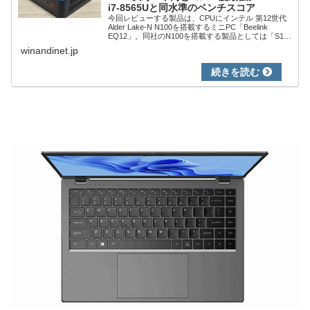
i7-8565Uと同水準のベンチスコア
今回レビューする製品は、CPUにインテル 第12世代
Alder Lake-N N100を搭載するミニPC「Beelink
EQ12」。同社のN100を搭載する製品としては「S12
Pro」がありますが、「EQ12」はDDR5 メモリを標
winandinet.jp
準...