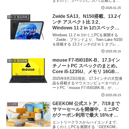
ますので、スペックについて記載しま
す。5W x 2のスピーカーをビルトイン
2026.01.25
し、基本スペックは AMD Ryzen 5
7640HSにDDR5 16GB メモリ、フ...
Zwide SA13、N150搭載、13.2イ
Win 11 製品情報
ンチ アスペクト比 3:2、
Windows 11 2 in 1のスペックと
特徴。キックスタンドと指紋認証
Windows 11 2 in 1やミニPCを展開する
を装備
「Zwide」ブランドより、Twin Lake N150
を搭載する 13.2インチの2 in 1 タブレッ
ト「SA13」が販売されています。上の写
2025.09.15
真のように、キックスタンドを備え、
13....
mouse F7-I5I01BK-B、17.3イン
Win 11 製品情報
チノートPC スペックのまとめ。
Core i5-1235U、メモリ 16GBモ
デルが114,900円にてセール販売
2025年9月23日現在、17.3インチの大型液
晶を搭載するマウスコンピューターのノ
ートPC「mouse F7-I5I01BK-B」が、税
込 114,900円にてセール販売されていま
2025.09.23
す（10月8日 10:59まで） 。CPUにCore
i5...
GEEKOM 公式ストア、7/19まで
ミニPC
サマーセールを開催中。ミニPC
がクーポン利用で最大 16%オ
フ、おすすめの5製品
エントリークラスからハイエンドまで、
多くのミニPCを展開する「GEEKOM」