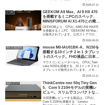
デーセールにて、メモリ 32GB / SSD
2026.07.12
512GBモデルが 63,173円で販売中で
す。...
GEEKOM A9 Max、AI 9 HX 470
ミニPC
を搭載するミニPCのスペック、
MINISFORUM AI X1-470との簡易
比較
GEEKOMより、CPUに AMD AI9 HX470
を搭載するミニPC「GEEKOM A9 Max」
が販売されています。公式ストアでのセ
ットモデルは、メモリ 32GB / SSD 2TB
2026.05.03
を搭載し、同社の他製品と同様にアルミ
製の筐体です。な...
mouse M0-IAU01BK-A、N150を
Win 11 製品情報
搭載する10インチ 2 in 1 タブレッ
トのスペック。FHD液晶に日本語
キーボード、バランスのよい構成
マウスコンピューターから、CPUにTwin
で約6万円
Lake N150を搭載する、10.1インチ 2 in 1
タブレットが販売されています。メモリ
はオンボードの8GBとなりますが、10.1
2025.12.11
インチ 液晶の解像度はFHD、キーボード
セットの重量は約8...
ThinkCentre neo 50q Tiny Gen
端末レビュー
5、Core 5 210Hモデルの実機レ
ビュー。スリムでコンパクトな筐
体、メンテナンス性は極めて良好
今回実機レビューする製品は、CPUに
Core 5 210Hを搭載する「Lenovo