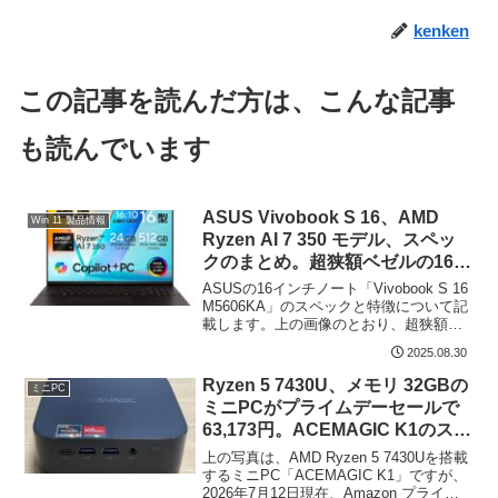
kenken
この記事を読んだ方は、こんな記事
も読んでいます
ASUS Vivobook S 16、AMD
Win 11 製品情報
Ryzen AI 7 350 モデル、スペッ
クのまとめ。超狭額ベゼルの16型
有機ELパネルを搭載、NPU 最大
ASUSの16インチノート「Vivobook S 16
50 TOPS
M5606KA」のスペックと特徴について記
載します。上の画像のとおり、超狭額ベ
ゼルの液晶は、3K 解像度の有機ELパネ
2025.08.30
ル、CPUはAMD Ryzen AI 7 350、オンボ
ードメモリ...
Ryzen 5 7430U、メモリ 32GBの
ミニPC
ミニPCがプライムデーセールで
63,173円。ACEMAGIC K1のスペ
ック
上の写真は、AMD Ryzen 5 7430Uを搭載
するミニPC「ACEMAGIC K1」ですが、
2026年7月12日現在、Amazon プライム