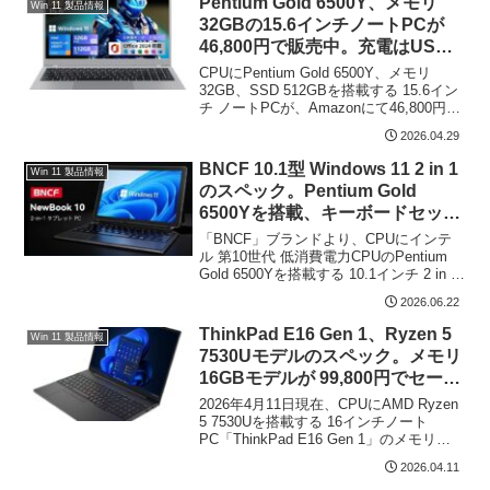
Pentium Gold 6500Y、メモリ
Win 11 製品情報
32GBの15.6インチノートPCが
46,800円で販売中。充電はUSB-
Cポート
CPUにPentium Gold 6500Y、メモリ
32GB、SSD 512GBを搭載する 15.6イン
チ ノートPCが、Amazonにて46,800円で
販売中です（2026年4月29日現在）。エ
2026.04.29
ントリークラスのCPUとなりますが、メ
モリ...
BNCF 10.1型 Windows 11 2 in 1
Win 11 製品情報
のスペック。Pentium Gold
6500Yを搭載、キーボードセット
で約4万円
「BNCF」ブランドより、CPUにインテ
ル 第10世代 低消費電力CPUのPentium
Gold 6500Yを搭載する 10.1インチ 2 in 1
が販売されています。2026年6月22日現
2026.06.22
在のキーボードセットでのAmazon 価格
は 3...
ThinkPad E16 Gen 1、Ryzen 5
Win 11 製品情報
7530Uモデルのスペック。メモリ
16GBモデルが 99,800円でセール
販売中
2026年4月11日現在、CPUにAMD Ryzen
5 7530Uを搭載する 16インチノート
PC「ThinkPad E16 Gen 1」のメモリ
16GB / SSD 256GBモデルが、99,800円
2026.04.11
で販売中です。旧モデルとなり、新モ...