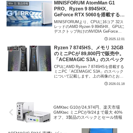
MINISFORUM AtomMan G1
Win 11 製品情報
PRO、Ryzen 9 8945HX、
GeForce RTX 5060を搭載する
PCが 公式ストアでラインナップ
MINISFORUMより、CPUに16コア 32ス
レッドのAMD Ryzen 9 8945HX、GPUに
デスクトップ向けのNVIDIA GeForce
RTX 5060（8GB、TDP 145W）を搭載す
2025.12.01
るWindows 11 PC「Ato...
Ryzen 7 8745HS、メモリ 32GB
ミニPC
のミニPCが 89,800円で販売中。
「ACEMAGIC S3A」のスペック
CPUにAMD Ryzen 7 8745HSを搭載する
ミニPC「ACEMAGIC S3A」のスペック
について記載します。上の画像のとお
り、その独特なデザインから これまで記
2026.01.18
事としての投稿を控えていたのですが、
マグネット着脱式の底板など、随所...
GMKtec G10が24,974円、楽天市場
GMKtec ミニPCが9/24まで最大 40%
オフ、3製品のスペックとセール情報