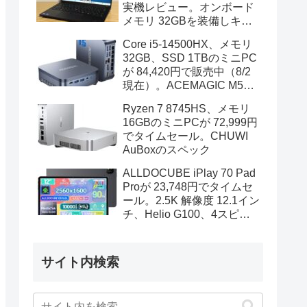
実機レビュー。オンボード
メモリ 32GBを装備しキビ
キビと動作、顔認証も快速
Core i5-14500HX、メモリ
32GB、SSD 1TBのミニPC
が 84,420円で販売中（8/2
現在）。ACEMAGIC M5の
スペック
Ryzen 7 8745HS、メモリ
16GBのミニPCが 72,999円
でタイムセール。CHUWI
AuBoxのスペック
ALLDOCUBE iPlay 70 Pad
Proが 23,748円でタイムセ
ール。2.5K 解像度 12.1イン
チ、Helio G100、4スピー
カーを装備
サイト内検索