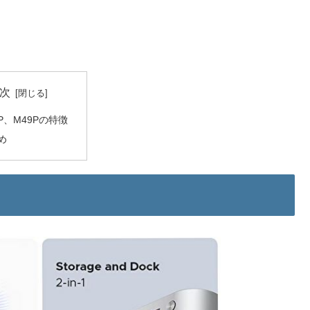
次
7P、M49Pの特徴
め