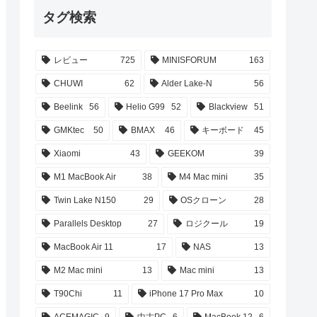
タグ検索
レビュー
725
MINISFORUM
163
CHUWI
62
Alder Lake-N
56
Beelink
56
Helio G99
52
Blackview
51
GMKtec
50
BMAX
46
キーボード
45
Xiaomi
43
GEEKOM
39
M1 MacBook Air
38
M4 Mac mini
35
Twin Lake N150
29
OSクローン
28
Parallels Desktop
27
ロジクール
19
MacBook Air 11
17
NAS
13
M2 Mac mini
13
Mac mini
13
T90Chi
11
iPhone 17 Pro Max
10
ACEMAGIC
9
中古PC
6
MacBook 12
6