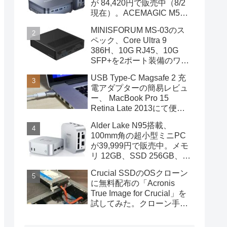
が 84,420円で販売中（8/2
現在）。ACEMAGIC M5の
スペック
MINISFORUM MS-03のス
ペック、Core Ultra 9
386H、10G RJ45、10G
SFP+を2ポート装備のワー
クステーション
USB Type-C Magsafe 2 充
電アダプターの簡易レビュ
ー、 MacBook Pro 15
Retina Late 2013にて便利
に使用中
Alder Lake N95搭載、
100mm角の超小型ミニPC
が39,999円で販売中。メモ
リ 12GB、SSD 256GB、
DPポートも装備
Crucial SSDのOSクローン
に無料配布の「Acronis
True Image for Crucial」を
試してみた。クローン手順
を画像で概説