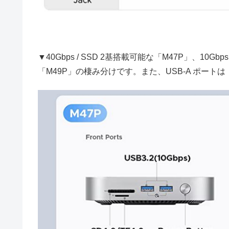
▼40Gbps / SSD 2基搭載可能な「M47P」、10Gb
「M49P」の棲み分けです。また、USB-A ポート