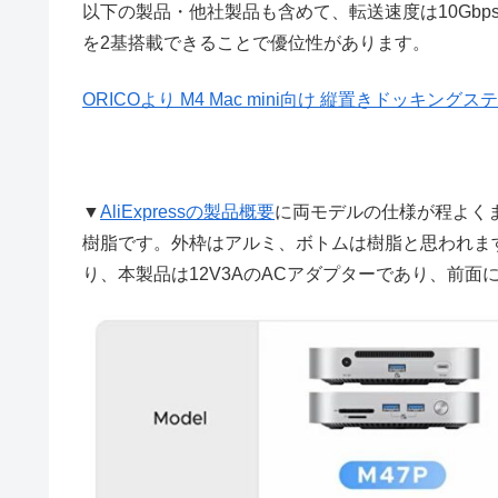
以下の製品・他社製品も含めて、転送速度は10Gbpsが主
を2基搭載できることで優位性があります。
ORICOより M4 Mac mini向け 縦置きドッキングス
▼
AliExpressの製品概要
に両モデルの仕様が程よく
樹脂です。外枠はアルミ、ボトムは樹脂と思われます
り、本製品は12V3AのACアダプターであり、前