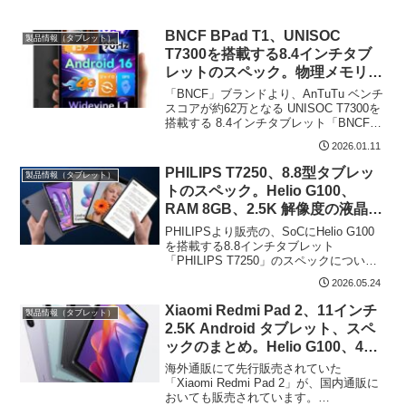
BNCF BPad T1、UNISOC
製品情報（タブレット）
T7300を搭載する8.4インチタブ
レットのスペック。物理メモリ
8GBを搭載し、約19千円で販売中
「BNCF」ブランドより、AnTuTu ベンチ
スコアが約62万となる UNISOC T7300を
搭載する 8.4インチタブレット「BNCF
BPad T1」が販売されています。8.4イン
2026.01.11
チ液晶はFHD、物理メモリは8GB、LTE
に対応、Wi...
PHILIPS T7250、8.8型タブレッ
製品情報（タブレット）
トのスペック。Helio G100、
RAM 8GB、2.5K 解像度の液晶を
搭載、セール価格は35,321円
PHILIPSより販売の、SoCにHelio G100
を搭載する8.8インチタブレット
「PHILIPS T7250」のスペックについて
記載します。物理メモリ 8GB、ストレー
2026.05.24
ジ 128GB、4G LTEに対応、8.8インチ液
晶の解像度は2....
Xiaomi Redmi Pad 2、11インチ
製品情報（タブレット）
2.5K Android タブレット、スペ
ックのまとめ。Helio G100、4ス
ピーカーなど、ポイントを押さえ
海外通販にて先行販売されていた
た おすすめタブレット
「Xiaomi Redmi Pad 2」が、国内通販に
おいても販売されています。