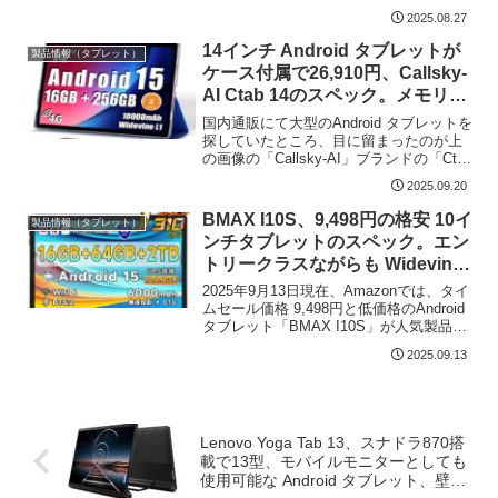
CPU（SoC）に Helio G100 Ultraを搭載
2025.08.27
し、11インチの液晶は 2.5K 解像度があ
ることが大きな特徴です。また...
14インチ Android タブレットが
製品情報（タブレット）
ケース付属で26,910円、Callsky-
AI Ctab 14のスペック。メモリ
8GB、4スピーカー、LTEに対応
国内通販にて大型のAndroid タブレットを
探していたところ、目に留まったのが上
の画像の「Callsky-AI」ブランドの「Ctab
14」です。CPU（SoC）にUNISOC T616
2025.09.20
を搭載し、物理メモリ 8GB、4スピーカ
ー、LTEに...
BMAX I10S、9,498円の格安 10イ
製品情報（タブレット）
ンチタブレットのスペック。エン
トリークラスながらも Widevine
L1に対応
2025年9月13日現在、Amazonでは、タイ
ムセール価格 9,498円と低価格のAndroid
タブレット「BMAX I10S」が人気製品と
なっています。人気のポイントはその価
2025.09.13
格ですが、4コアのCPU（SoC）UNISOC
T310、物...
Lenovo Yoga Tab 13、スナドラ870搭
載で13型、モバイルモニターとしても
使用可能な Android タブレット、壁掛