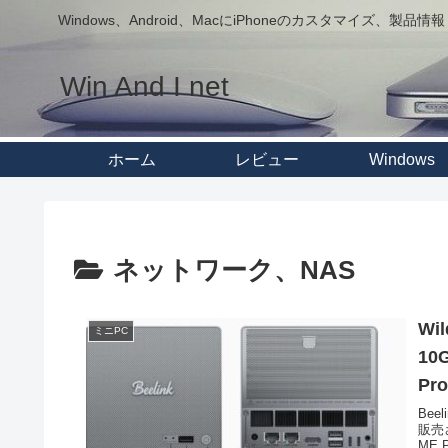
Windows、Android、MacにiPhoneのカスタマイズ、製品情報
Win And I net
ホーム
レビュー
Windows
ネットワーク、NAS
Wi
ミニPC
10
P
Bee
販売
ME 