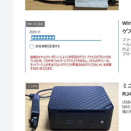
W
Win 11 設定
ゲ
ファ
ール
のよ
ブロ
ミニ
ミニPC
R
USB
NA
備のR