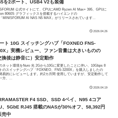
45を2ポート、USB4 V2も装備
ISFORUM 公式サイトにて、CPUにAMD Ryzen AI Max+ 395、GPUに
deon 8060S グラフィックスを搭載するハイエンドの
「MINISFORUM AI NAS N5 MAX」がリリースされています...
2026.04.26
ート 10G スイッチングハブ「FOXNEO FNS-
200X」実機レビュー、ファン音量は大きいものの
交換後は静音に）安定動作
のネット環境をNuro 光 2Gから10Gに変更したことに伴い、10Gbps 8
トのスイッチングハブ「FOXNEO、FNS-3200X」を購入しましたの
簡易的にレビューします。約2カ月間 使用していますが、安定動作して
方、...
2026.04.19
RRAMASTER F4 SSD、SSD 4ベイ、N95 4コア
U、5GbE RJ45 搭載のNASが30%オフ、58,392円
販売中