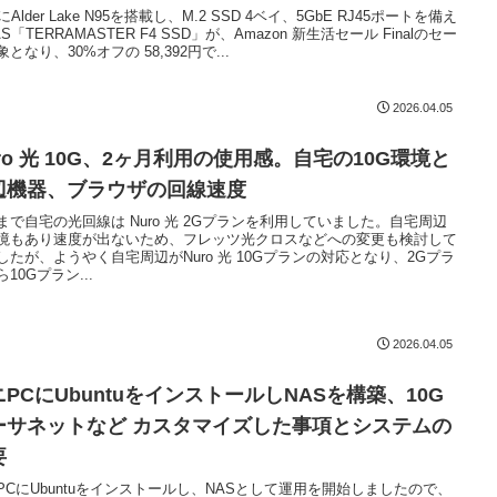
にAlder Lake N95を搭載し、M.2 SSD 4ベイ、5GbE RJ45ポートを備え
S「TERRAMASTER F4 SSD」が、Amazon 新生活セール Finalのセー
となり、30%オフの 58,392円で...
2026.04.05
ro 光 10G、2ヶ月利用の使用感。自宅の10G環境と
辺機器、ブラウザの回線速度
まで自宅の光回線は Nuro 光 2Gプランを利用していました。自宅周辺
境もあり速度が出ないため、フレッツ光クロスなどへの変更も検討して
したが、ようやく自宅周辺がNuro 光 10Gプランの対応となり、2Gプラ
10Gプラン...
2026.04.05
ニPCにUbuntuをインストールしNASを構築、10G
ーサネットなど カスタマイズした事項とシステムの
要
PCにUbuntuをインストールし、NASとして運用を開始しましたので、