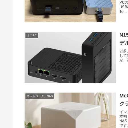
PC
US
10...
N1
ミニPC
デ
以前、
して
が、
Me
ネットワーク、NAS
ク
イン
本初
NA
です。