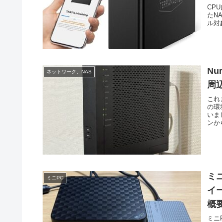
CPU
たNA
ル対象
Nu
ネットワーク、NAS
周
これ
の環
いま
ンから
ミ
ミニPC
イ
概
ミニ