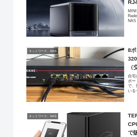
RJ
MIN
Ra
NAS
8ポ
ネットワーク、NAS
3
（
自宅
ポー
で、
いる一
TE
ネットワーク、NAS
CP
で