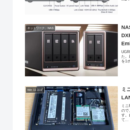
NA
ネットワーク、NAS
DX
Em
UG
た。
を1ポ
ミニ
Win 11 設定
L
ミニP
ので
す。
て...