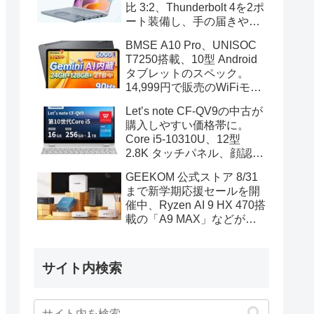
比 3:2、Thunderbolt 4を2ポ
ート装備し、手の届きやす
い価格帯に
BMSE A10 Pro、UNISOC
T7250搭載、10型 Android
タブレットのスペック。
14,999円で販売のWiFiモデ
ル
Let’s note CF-QV9の中古が
購入しやすい価格帯に。
Core i5-10310U、12型
2.8K タッチパネル、顔認証
も装備
GEEKOM 公式ストア 8/31
まで新学期応援セールを開
催中、Ryzen AI 9 HX 470搭
載の「A9 MAX」などがセ
ール対象に
サイト内検索