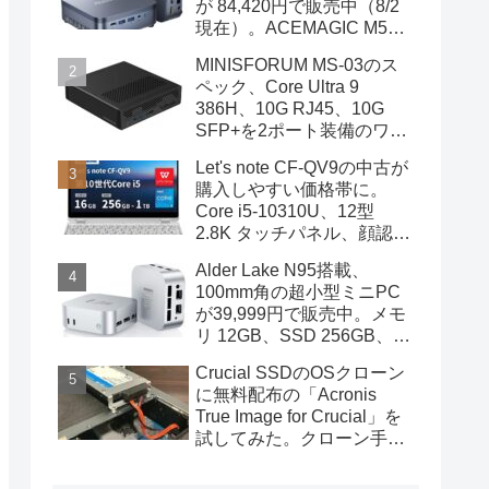
が 84,420円で販売中（8/2
現在）。ACEMAGIC M5の
スペック
MINISFORUM MS-03のス
ペック、Core Ultra 9
386H、10G RJ45、10G
SFP+を2ポート装備のワー
クステーション
Let's note CF-QV9の中古が
購入しやすい価格帯に。
Core i5-10310U、12型
2.8K タッチパネル、顔認証
も装備
Alder Lake N95搭載、
100mm角の超小型ミニPC
が39,999円で販売中。メモ
リ 12GB、SSD 256GB、
DPポートも装備
Crucial SSDのOSクローン
に無料配布の「Acronis
True Image for Crucial」を
試してみた。クローン手順
を画像で概説