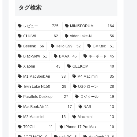
タグ検索
レビュー
725
MINISFORUM
164
CHUWI
62
Alder Lake-N
56
Beelink
56
Helio G99
52
GMKtec
51
Blackview
51
BMAX
46
キーボード
45
Xiaomi
43
GEEKOM
40
M1 MacBook Air
38
M4 Mac mini
35
Twin Lake N150
29
OSクローン
28
Parallels Desktop
27
ロジクール
19
MacBook Air 11
17
NAS
13
M2 Mac mini
13
Mac mini
13
T90Chi
11
iPhone 17 Pro Max
10
ACEMAGIC
9
中古PC
6
MacBook 12
6