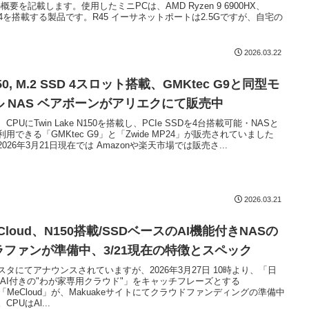
の概要を記載します。使用したミニPCは、AMD Ryzen 9 6900HX、
B4を搭載する製品です。R45 イーサネットポートは2.5Gですが、自宅の
2026.03.22
50, M.2 SSD 4スロット搭載、GMKtec G9と同型モ
ル NAS ベアボーンがアリエクにて販売中
CPUにTwin Lake N150を搭載し、PCIe SSDを4台搭載可能・NASと
利用できる「GMKtec G9」と「Zwide MP24」が販売されていました
2026年3月21日現在では Amazonや楽天市場では販売さ...
2026.03.21
Cloud、N150搭載/SSDベースのAI機能付きNASの
ラファンが準備中、3/21現在の特徴とスペック
スタにてアナウンスされていますが、2026年3月27日 10時より、「日
 AI付きの"わが家専用クラウド"」をキャッチフレーズとする
S「MeCloud」が、Makuakeサイトにてクラウドファンディングの準備中
CPUはAl...