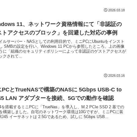
2026.03.18
indows 11、ネットワーク資格情報にて「非認証の
ストアクセスのブロック」を回避した対応の事例
イルサーバー・NASとしての利用目的で、ミニPCにUbuntuをインスト
し SMBの設定を行い、Windows 11 PCから参照したところ、上の画像
うに「組織のセキュリティポリシーによって非認証のゲストアクセスが
ックされて...
2026.03.16
PCとTrueNASで構築のNASに 5Gbps USB-C to
J45 LAN アダプターを接続、5Gでの動作を確認
4を搭載するミニPCに「TrueNas」を導入し、M.2 PCIe SSD 2 基での
Sを構築しました。自宅のネットワーク環境は10Gですが、ミニPCに装
J45 イーサネットは 2.5Gであるため、試しに 5Gbps USB...