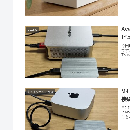
Ac
ミニPC
ビュ
今回レ
です。
Thu
M4
ネットワーク、NAS
接
自宅の
RJ
こと