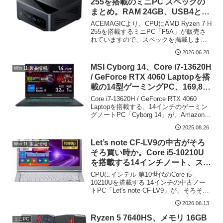
255を搭載のミニPC スペックの
まとめ。RAM 24GB、USB4と
OCulinkを装備し、512GBモデル
ACEMAGICより、CPUにAMD Ryzen 7 H
は約83千円
255を搭載するミニPC「F5A」が販売さ
れていますので、スペックを掲載しま
す。金属製の筐体にUSB4を2ポートと
2026.06.28
OCulink ポートを搭載し、外付けグラボ
の接続などの拡張性の高い...
MSI Cyborg 14、Core i7-13620H
Win 11 製品情報
/ GeForce RTX 4060 Laptopを搭
載の14型ゲーミングPC、169,800
円でタイムセール中
Core i7-13620H / GeForce RTX 4060
Laptopを搭載する、14インチのゲーミン
グノートPC「Cyborg 14」が、Amazonに
て 169,800円でタイムセール中です
2025.08.26
（2025年8月26日現在）。14イ...
Let’s note CF-LV9の中古がそろ
Win 11 製品情報
そろ買い時か。Core i5-10210U
を搭載する14インチノート、スペ
ックのまとめ
CPUにインテル 第10世代のCore i5-
10210Uを搭載する 14インチの中古ノー
トPC「Let's note CF-LV9」が、そろそろ
買い時のように思います。Microsoft
2026.06.13
Office 2019が付属し、メモリ 8GB /...
Ryzen 5 7640HS、メモリ 16GB
ミニPC