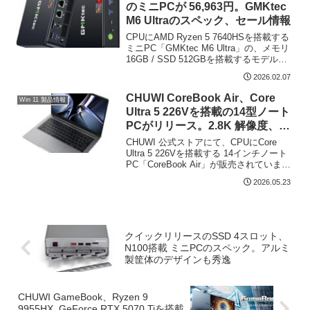
のミニPCが 56,963円。GMKtec
M6 Ultraのスペック、セール情報
CPUにAMD Ryzen 5 7640HSを搭載する
ミニPC「GMKtec M6 Ultra」の、メモリ
16GB / SSD 512GBを搭載するモデル
が、Amazonにて 56,963円で販売されて
2026.02.07
います（2026年2月7日現在）。私...
CHUWI CoreBook Air、Core
Win 11 製品情報
Ultra 5 226Vを搭載の14型ノート
PCがリリース。2.8K 解像度、
Thunderbolt 4など従来モデルよ
CHUWI 公式ストアにて、CPUにCore
りスペックアップ
Ultra 5 226Vを搭載する 14インチノート
PC「CoreBook Air」が販売されていま
す。AI性能は、NPUが40 TOPS、GPUが
2026.05.23
53 TOPS、CPUと合わせて 最大 97 ...
クイックリリースのSSD 4スロット、
N100搭載 ミニPCのスペック。アルミ
製筐体のデザインも秀逸
CHUWI GameBook、Ryzen 9
9955HX, GeForce RTX 5070 Tiを搭載