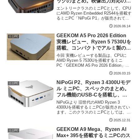
ックのまとめ。映像出力対応の
USB-C、USB-Aを6ポート装備
エントリークラスのミニPCとして、CPU
にAMD Ryzen Embedded R2544を搭載す
るミニPC「NiPoGi P1」が販売されてい
ますので、そのスペックを掲載します。
2026.06.14
AMD Zen+と数世代前のCPUですが、ベ
ンチマークスコア...
GEEKOM A5 Pro 2026 Edition
ミニPC
実機レビュー、Ryzen 5 7530Uを
搭載、コンパクトでアルミ製の筐
体を採用する高品質なミニPC
今回 実機レビューする製品は、CPUに
AMD Ryzen 5 7530Uを搭載するミニ
PC「GEEKOM A5 Pro 2026 Edition」で
す。 セットモデルは DDR4 メモリ
2026.03.15
16GB（8GB x 2）、M.2 PCIe SSD...
NiPoGi P2、Ryzen 3 4300Uモデ
ミニPC
ル ミニPC、スペックのまとめ。
フル機能のUSB-Cを搭載し、セ
ール価格は 約35千円
NiPoGiより 旧世代のAMD Ryzen 3
4300Uを搭載するミニPCが販売されてい
ます。このクラスのミニPCとしては、
Ryzen 5 3500UやRyzen 3 3300Uを搭載す
2025.12.31
る製品が多いなか、Ryzen 3ながらも次世
代のC...
GEEKOM A9 Mega、Ryzen AI
ミニPC
Max+ 395を搭載するミニPCのス