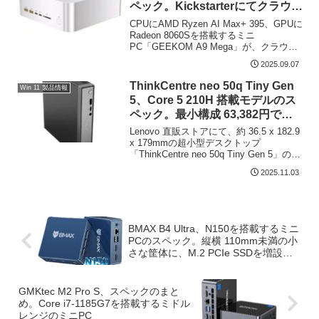
ペック。Kickstarterにてクラウド
ファンディング中
CPUにAMD Ryzen AI Max+ 395、GPUに
Radeon 8060Sを搭載するミニ
PC「GEEKOM A9 Mega」が、クラウド
ファンディングサイト「Kickstarter」に
2025.09.07
て販売されています。同CPUを販売する
ミニPC...
ThinkCentre neo 50q Tiny Gen
Win 11 製品情報
5、Core 5 210H 搭載モデルのス
ペック。最小構成 63,382円で販
売中
Lenovo 直販ストアにて、約 36.5 x 182.9
x 179mmの超小型デスクトップ
「ThinkCentre neo 50q Tiny Gen 5」の
Core 5 210Hを搭載するモデルが 63,382
2025.11.03
円で販売されています（20...
BMAX B4 Ultra、N150を搭載するミニ
PCのスペック。縦横 110mm未満の小
さな筐体に、M.2 PCIe SSDを増設可
能
GMKtec M2 Pro S、スペックのまと
め。Core i7-1185G7を搭載するミドル
レンジのミニPC