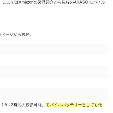
こではAmazonの製品紹介から抜粋のAKASO モバイル
品ページから抜粋。
2wh、1.5～3時間の投影可能、
モバイルバッテリーとしても仕