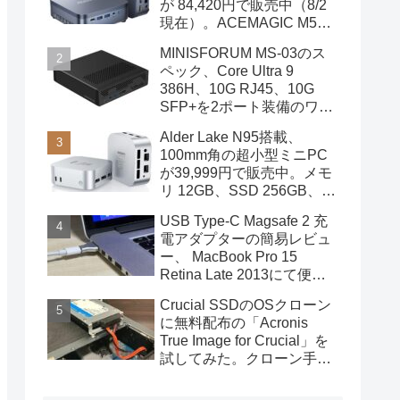
が 84,420円で販売中（8/2
現在）。ACEMAGIC M5の
スペック
MINISFORUM MS-03のス
ペック、Core Ultra 9
386H、10G RJ45、10G
SFP+を2ポート装備のワー
クステーション
Alder Lake N95搭載、
100mm角の超小型ミニPC
が39,999円で販売中。メモ
リ 12GB、SSD 256GB、
DPポートも装備
USB Type-C Magsafe 2 充
電アダプターの簡易レビュ
ー、 MacBook Pro 15
Retina Late 2013にて便利
に使用中
Crucial SSDのOSクローン
に無料配布の「Acronis
True Image for Crucial」を
試してみた。クローン手順
を画像で概説