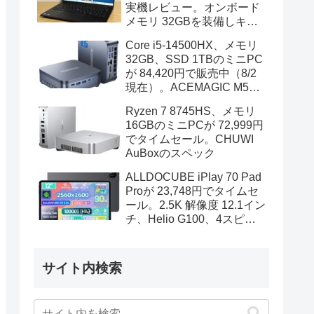
実機レビュー。オンボード
メモリ 32GBを装備しキビ
キビと動作、顔認証も快速
Core i5-14500HX、メモリ
32GB、SSD 1TBのミニPC
が 84,420円で販売中（8/2
現在）。ACEMAGIC M5の
スペック
Ryzen 7 8745HS、メモリ
16GBのミニPCが 72,999円
でタイムセール。CHUWI
AuBoxのスペック
ALLDOCUBE iPlay 70 Pad
Proが 23,748円でタイムセ
ール。2.5K 解像度 12.1イン
チ、Helio G100、4スピー
カーを装備
サイト内検索