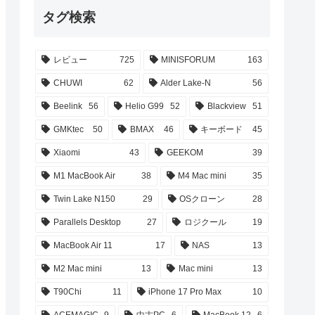
タグ検索
レビュー
725
MINISFORUM
163
CHUWI
62
Alder Lake-N
56
Beelink
56
Helio G99
52
Blackview
51
GMKtec
50
BMAX
46
キーボード
45
Xiaomi
43
GEEKOM
39
M1 MacBook Air
38
M4 Mac mini
35
Twin Lake N150
29
OSクローン
28
Parallels Desktop
27
ロジクール
19
MacBook Air 11
17
NAS
13
M2 Mac mini
13
Mac mini
13
T90Chi
11
iPhone 17 Pro Max
10
ACEMAGIC
9
中古PC
6
MacBook 12
6