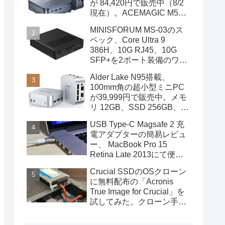
が 84,420円で販売中（8/2
現在）。ACEMAGIC M5の
スペック
MINISFORUM MS-03のス
ペック、Core Ultra 9
386H、10G RJ45、10G
SFP+を2ポート装備のワー
クステーション
Alder Lake N95搭載、
100mm角の超小型ミニPC
が39,999円で販売中。メモ
リ 12GB、SSD 256GB、
DPポートも装備
USB Type-C Magsafe 2 充
電アダプターの簡易レビュ
ー、 MacBook Pro 15
Retina Late 2013にて便利
に使用中
Crucial SSDのOSクローン
に無料配布の「Acronis
True Image for Crucial」を
試してみた。クローン手順
を画像で概説