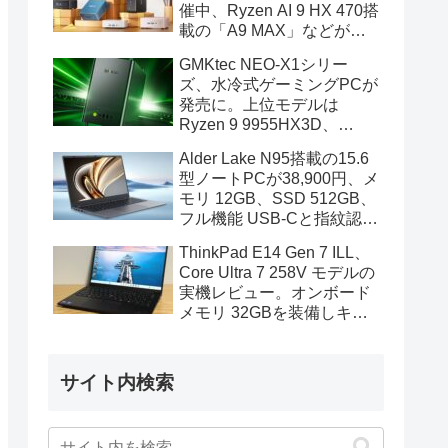
催中、Ryzen AI 9 HX 470搭
載の「A9 MAX」などがセ
ール対象に
GMKtec NEO-X1シリー
ズ、水冷式ゲーミングPCが
発売に。上位モデルは
Ryzen 9 9955HX3D、
GeForce RTX 5070を搭載
Alder Lake N95搭載の15.6
型ノートPCが38,900円、メ
モリ 12GB、SSD 512GB、
フル機能 USB-Cと指紋認証
も装備
ThinkPad E14 Gen 7 ILL、
Core Ultra 7 258V モデルの
実機レビュー。オンボード
メモリ 32GBを装備しキビ
キビと動作、顔認証も快速
サイト内検索