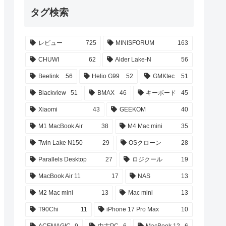
タグ検索
レビュー
725
MINISFORUM
163
CHUWI
62
Alder Lake-N
56
Beelink
56
Helio G99
52
GMKtec
51
Blackview
51
BMAX
46
キーボード
45
Xiaomi
43
GEEKOM
40
M1 MacBook Air
38
M4 Mac mini
35
Twin Lake N150
29
OSクローン
28
Parallels Desktop
27
ロジクール
19
MacBook Air 11
17
NAS
13
M2 Mac mini
13
Mac mini
13
T90Chi
11
iPhone 17 Pro Max
10
ACEMAGIC
9
中古PC
6
MacBook 12
6