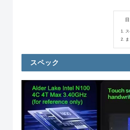
目
ス
ま
スペック