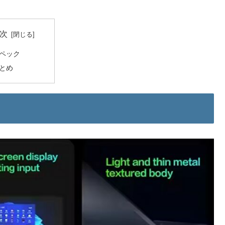
次
ペック
とめ