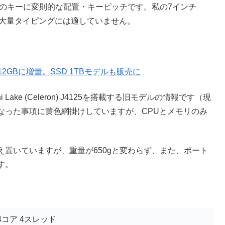
部のキーに変則的な配置・キーピッチです。私の7インチ
も、大量タイピングには適していません。
2GBに増量。SSD 1TBモデルも販売に
Lake (Celeron) J4125を搭載する旧モデルの情報です（現
なった事項に黄色網掛けしていますが、CPUとメモリのみ
置いていますが、重量が650gと変わらず、また、ポート
す。
4コア 4スレッド