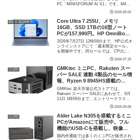
PC「MINISFORUM AI X1」です。M4
Mac miniとほぼ同サイズ、アルミ製の高
2026.05.02
品質な筐体にスピーカーをビルトインし
ています。メモリとSSD...
Core Ultra 7 255U、メモリ
Win 11 製品情報
16GB、SSD 1TBの16型ノート
PCが157,990円。HP OmniBook
5の週末限定セール
2026年7月27日 12時59分まで、HP公式オ
ンラインストアにて「週末限定セール」
を開催中です。同セールでは、CPUに
Core Ultra 7 255U、LPDDDR5x オンボー
2026.07.25
ドメモリ 32GB、PCIe 4.0 SSD 1TBを
搭...
GMKtec ミニPC、Rakuten スー
ミニPC
パー SALE 連動 4製品のセール情
報、Ryzen 9 8945HS搭載の
「K11」が特に割安
GMKtec 楽天市場公式ストアでは、
Rakuen スーパー SALEにあわせて、9月
11日 1時59分まで、エントリークラスか
らハイエンドまで、複数のミニPCがセー
2025.09.06
ル対象となっています。今回はこれらの
セール対象製品のうち、4製品をピック
Alder Lake N305を搭載するミニ
ミニPC
ア...
PCがAmazonにて販売中。フル
機能のUSB-Cを搭載し、映像出
力は3系統
国内外通販では多くのミニPCが販売され