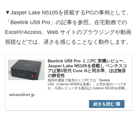
▼Jasper Lake N5105を搭載するPCの事例として、
「Beelink U59 Pro」の記事を参照。在宅勤務での
ExcelやAccess、Web サイトのブラウジングや動画
視聴などでは、遅さを感じることなく動作します。
Beelink U59 Pro ミニPC 実機レビュー、
Jasper Lake N5105を搭載し ベンチスコ
アは第5世代 Core i5と同水準、ほぼ無音
の静音性
国内外通販で販売のミニPCでは「Beelink
U59（Celeron N5095を搭載）」が売れ筋の一つです
が、今回レビューする製品は Celeron N5105を搭載の
「Beelink U59 Pro」。無印のU59との比較では、
winandinet.jp
CPU...