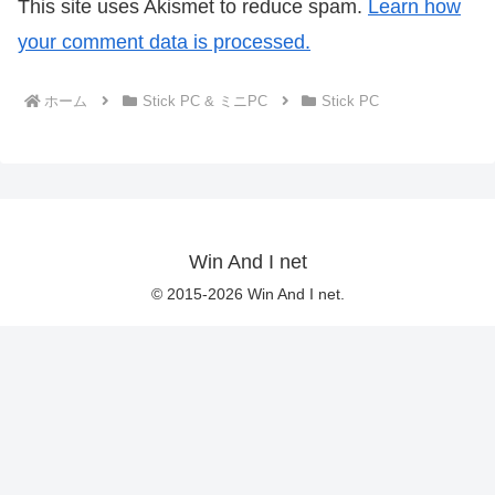
This site uses Akismet to reduce spam.
Learn how
your comment data is processed.
ホーム
Stick PC & ミニPC
Stick PC
Win And I net
© 2015-2026 Win And I net.