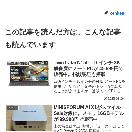
kenken
この記事を読んだ方は、こんな記事
も読んでいます
Twin Lake N150、16インチ 3K
Win 11 製品情報
解像度のノートPCが 45,999円で
販売中。指紋認証も搭載
15.6インチ～16インチのFHD ノートPCを
使用していると、文字のドットが気にな
ることがありますが、通販では CPUに
Twin Lake N150を搭載し、3K 解像度の低
2025.09.26
価格ノートが販売されています。メモリ
16GB、PCIe SSD...
MINISFORUM AI X1がスマイル
ミニPC
Sale対象に。メモリ 16GBモデル
が 99,998円で販売中
上の写真は先日 実機レビューの、CPUに
AMD Ryzen 7 255を搭載するミニ