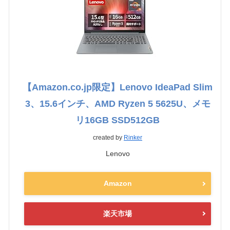
【Amazon.co.jp限定】Lenovo IdeaPad Slim
3、15.6インチ、AMD Ryzen 5 5625U、メモ
リ16GB SSD512GB
created by
Rinker
Lenovo
Amazon
楽天市場