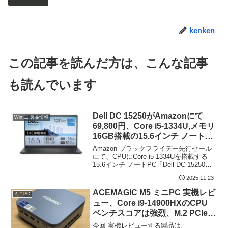
kenken
この記事を読んだ方は、こんな記事
も読んでいます
Dell DC 15250がAmazonにて
Win 11 製品情報
69,800円、Core i5-1334U,メモリ
16GB搭載の15.6インチ ノート
PC
Amazon ブラックフライデー先行セール
にて、CPUにCore i5-1334Uを搭載する
15.6インチ ノートPC「Dell DC 15250」
が 69,800円で販売されています。低価格
2025.11.23
な製品ですが、メモリ 16GB、SSD
512...
ACEMAGIC M5 ミニPC 実機レビ
ミニPC
ュー、Core i9-14900HXのCPU
ベンチスコアは強烈、M.2 PCIe
4.0 SSDのReadは7125MB/sと高
今回 実機レビューする製品は、