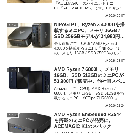
速
「ACEMAGIC」のハイエンドミニ
PC「ACEMAGIC M5」です。CPUにイン
テル 第14世代 モバイル向けハイエンドの
2026.03.07
Core i9-14900HX、DDR4 32GB メモリ、
M.2 PCIe 4.0...
NiPoGi P1、Ryzen 3 4300Uを搭
ミニPC
載するミニPC、メモリ 16GB /
SSD 256GBモデルが 34,980円で
販売中
楽天市場にて、CPUにAMD Ryzen 3
4300Uを搭載するミニPC「NiPoGi P1」
の、メモリ 16GB / SSD 256GBのモデル
が 34,980円にて販売されています（3月
2026.03.07
11日まで）。メモリ・SSDの価格が高値
水準で推...
AMD Ryzen 7 6800H、メモリ
ミニPC
16GB、SSD 512GBのミニPCが
53,900円で販売中。他社同スペッ
ク帯よりも格安
Amazonにて、CPUにAMD Ryzen 7
6800H、メモリ 16GB、SSD 512GBを搭
載するミニPC「YCTipc ZHR6800H」が
53,900円にて販売されています（2026年1
2026.01.24
月24日現在）。同CPUで メモリ 1...
AMD Ryzen Embedded R2544
ミニPC
を搭載のミニPCが発売に。
ACEMAGIC K1のスペック