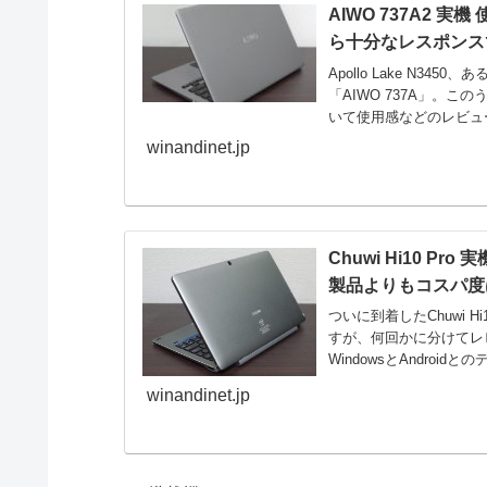
AIWO 737A2 
ら十分なレスポンス
Apollo Lake N34
「AIWO 737A」。こ
いて使用感などのレビュー
winandinet.jp
Chuwi Hi10 
製品よりもコスパ度
ついに到着したChuwi 
すが、何回かに分けてレビュ
WindowsとAndroid
winandinet.jp