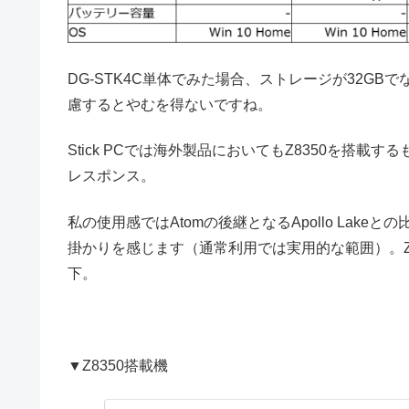
DG-STK4C単体でみた場合、ストレージが32GBで
慮するとやむを得ないですね。
Stick PCでは海外製品においてもZ8350を搭載する
レスポンス。
私の使用感ではAtomの後継となるApollo Lakeと
掛かりを感じます（通常利用では実用的な範囲）。Z8
下。
▼Z8350搭載機