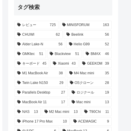
タグ検索
レビュー
725
MINISFORUM
163
CHUWI
62
Beelink
56
Alder Lake-N
56
Helio G99
52
GMKtec
51
Blackview
51
BMAX
46
キーボード
45
Xiaomi
43
GEEKOM
39
M1 MacBook Air
38
M4 Mac mini
35
Twin Lake N150
29
OSクローン
28
Parallels Desktop
27
ロジクール
19
MacBook Air 11
17
Mac mini
13
NAS
13
M2 Mac mini
13
T90Chi
11
iPhone 17 Pro Max
10
ACEMAGIC
9
中古PC
6
MacBook 12
6