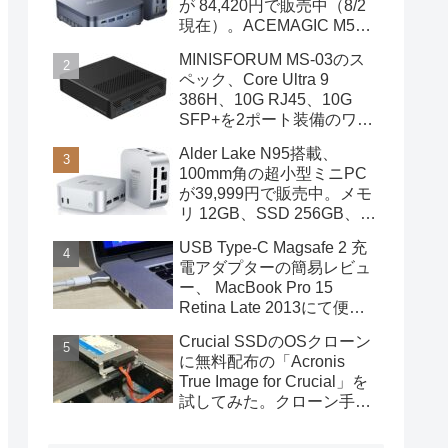
が 84,420円で販売中（8/2
現在）。ACEMAGIC M5の
スペック
MINISFORUM MS-03のス
ペック、Core Ultra 9
386H、10G RJ45、10G
SFP+を2ポート装備のワー
クステーション
Alder Lake N95搭載、
100mm角の超小型ミニPC
が39,999円で販売中。メモ
リ 12GB、SSD 256GB、
DPポートも装備
USB Type-C Magsafe 2 充
電アダプターの簡易レビュ
ー、 MacBook Pro 15
Retina Late 2013にて便利
に使用中
Crucial SSDのOSクローン
に無料配布の「Acronis
True Image for Crucial」を
試してみた。クローン手順
を画像で概説