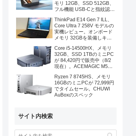
モリ 12GB、SSD 512GB、
フル機能 USB-Cと指紋認証
も装備
ThinkPad E14 Gen 7 ILL、
Core Ultra 7 258V モデルの
実機レビュー。オンボード
メモリ 32GBを装備しキビ
キビと動作、顔認証も快速
Core i5-14500HX、メモリ
32GB、SSD 1TBのミニPC
が 84,420円で販売中（8/2
現在）。ACEMAGIC M5の
スペック
Ryzen 7 8745HS、メモリ
16GBのミニPCが 72,999円
でタイムセール。CHUWI
AuBoxのスペック
サイト内検索