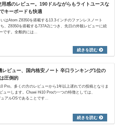
実機 使用感のレビュー。190ドルながらもライトユースな
でキーボードも快適
50、あるいはAtom Z8350を搭載する13.3インチのファンレスノート
のうち、Z8350を搭載する737A2につき、先日の外観レビューに続
です。全般的には...
Pro 実機レビュー、国内格安ノート 辛口ランキング1位の
は圧倒的
Hi10 Pro。多くの方のレビューから1年以上遅れての投稿となりま
ーします。Chuwi Hi10 Proの一つの特徴としては、
とのデュアルOSであることです...