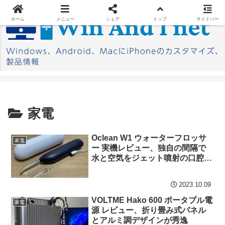
ホーム
メニュー
シェア
トップ
サイドバー
家電
Oclean W1 ウォーターフロッサ
家電
ー 実機レビュー、独自の間隔で
水と空気をジェット噴射の口腔洗
浄機
2023.10.09
VOLTME Hako 600 ポータブル電
家電
源 レビュー、折り畳み式パネル
とアルミ調デザインが秀逸