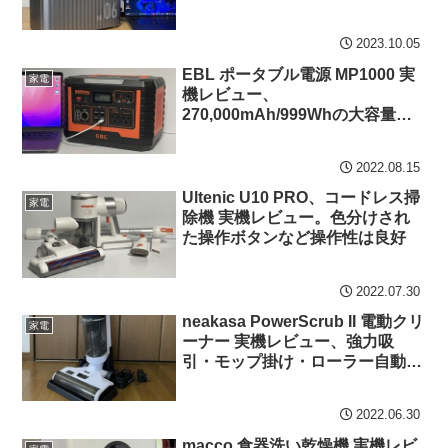
2023.10.05
EBL ポータブル電源 MP1000 実
家電
機レビュー、
270,000mAh/999Whの大容量バ
ッテリーを搭載、ノートPC・モ
ニターへの給電時も長持ち、静音
2022.08.15
性も保持
Ultenic U10 PRO、コードレス掃
家電
除機 実機レビュー。色分けされ
た操作ボタンなど操作性は良好
2022.07.30
neakasa PowerScrub II 電動クリ
家電
ーナー 実機レビュー、強力吸
引・モップ掛け・ローラー自動洗
浄機能付きで楽々お掃除
2022.06.30
macco 食器洗い乾燥機 実機レビ