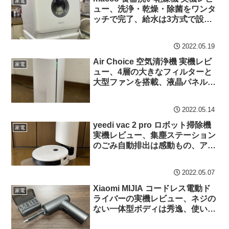
家電
ュー、洗浄・乾燥・除菌をワンタ
ッチで完了、給水は3方式で設置
も簡単
2022.05.19
Air Choice 空気清浄機 実機レビ
家電
ュー、4層の大きなフィルターと
大型ファンを搭載、液晶パネルの
操作性も良好
2022.05.14
yeedi vac 2 pro ロボット掃除機
家電
実機レビュー、集塵ステーション
のごみ自動排出は感動もの、アプ
リの使い勝手も良好
2022.05.07
Xiaomi MIJIA コードレス電動ド
家電
ライバーの実機レビュー、ネジの
ない一体型ボディは秀逸、使い勝
手も良好