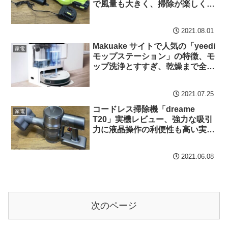
で風量も大きく、掃除が楽しくな
る実力機
2021.08.01
Makuake サイトで人気の「yeedi
家電
モップステーション」の特徴、モ
ップ洗浄とすすぎ、乾燥まで全自
動のロボット掃除機
2021.07.25
コードレス掃除機「dreame
家電
T20」実機レビュー、強力な吸引
力に液晶操作の利便性も高い実力
機。約2万円のクーポン情報も
2021.06.08
次のページ