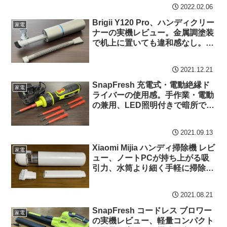
2022.02.06
Brigii Y120 Pro、ハンディクリー
家電
ナーの実機レビュー。金属調塗装
で机上に置いても違和感なし。デ
ザイン重視の方には特におすすめ
2021.12.21
SnapFresh 充電式・電動絶縁ド
家電
ライバーの使用感。手作業・電動
の兼用、LED照明付きで暗所での
作業に有効
2021.09.13
Xiaomi Mijia ハンディ掃除機 レビ
家電
ュー、ノートPCが持ち上がる吸
引力、水筒より細く手軽に掃除が
可能
2021.08.21
SnapFresh コードレス ブロワー
家電
の実機レビュー、軽量コンパクト