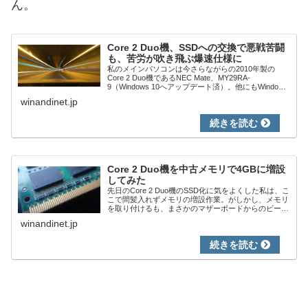
ん。
Core 2 Duo機、SSDへの交換で悪戦苦闘
も、苦労が吹き飛ぶ爆速仕様に
私のメインパソコンは今さらながらの2010年製の
Core 2 Duo機であるNEC Mate、MY29RA-
9（Windows 10へアップデート済）。他にもWindows
tablet・Stick PCを持っていますが、それらと比べる
winandinet.jp
とG...
Core 2 Duo機を中古メモリで4GBに増設
してみた
先日のCore 2 Duo機のSSD化に気をよくした私は、こ
こで間髪入れずメモリの増設作業。がしかし、メモリ
を取り付けるも、まさかのマザーボードからのビープ
音。相性に引っ掛かり、せっかく購入したメモリの使
winandinet.jp
用を断念し、中古のメモリを挿してみる...