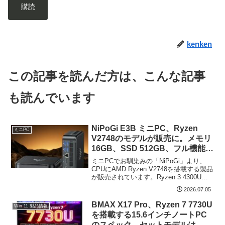
購読
kenken
この記事を読んだ方は、こんな記事
も読んでいます
NiPoGi E3B ミニPC、Ryzen
ミニPC
V2748のモデルが販売に。メモリ
16GB、SSD 512GB、フル機能
USB-Cを装備し約42千円
ミニPCでお馴染みの「NiPoGi」より、
CPUにAMD Ryzen V2748を搭載する製品
が販売されています。Ryzen 3 4300Uや
Embedded R2514あるいはR2544を搭載
2026.07.05
するミニPCは 多数販売されていますが、
V27...
BMAX X17 Pro、Ryzen 7 7730U
Win 11 製品情報
を搭載する15.6インチノートPC
のスペック。セットモデルは