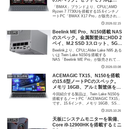
32GB メモリ、1TB SSDを搭載
「BMAX」ブランドより、CPUにAMD
し、9万円台で販売
Ryzen 7 7730Uを搭載する15.6インチノ
ートPC「BMAX X17 Pro」が販売されて
います。2026年2月15日現在のAmazon
2026.02.15
価格は 94,998円と 一見して割高に感じた
もの...
Beelink ME Pro、N150搭載 NAS
ミニPC
のスペック。金属製筐体にHDD 2
ベイ、M.2 SSD 3スロット、5G
RJ45を装備
Beelinkより、CPUにAlder Lake N95 ある
いは Twin Lake N150を搭載する
NAS「Beelink ME Pro」が販売されてい
ます。HDDを2ベイ、M.2 PCIe 3.0 SSD
2026.03.08
を3スロット装備し、RJ45...
ACEMAGIC TX15、N150を搭載
Win 11 製品情報
の15.6型ノートPCのスペック。
メモリ 16GB、アルミ製筐体を採
用し、セール価格は 34,958円
今回紹介する製品は、Twin Lake N150を
搭載するノートPC「ACEMAGIC TX15」
です。15.6インチ、メモリ 16GB、SSD
512GB、アルミ製の筐体を採用していま
2025.10.26
す。惜しい事項としては、電源は専用の
DCポートとなり、...
天板にシステムモニターを装備、
ミニPC
Core i9-12900HKを搭載するミニ