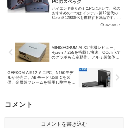
PCのスペック
ハイエンド寄りのミニPCにおいて、私の
おすすめの一つは インテル 第12世代の
Core i9-12900HKを搭載する製品です。私
が所有する製品では、ベンチマークソフ
2025.09.27
トによっては Core i9-13900Hを上回るこ
ともあります。同CPU...
MINISFORUM AI X1 実機レビュー、
Ryzen 7 255を搭載し快速、OCulinkで
のグラボも安定動作、アルミ製筐体も
特筆すべき高品質なミニPC
GEEKOM AIR12 ミニPC、N150モデ
ルが発売に。Alt モード USB-Cを装
備、金属製フレームを採用し剛性を確
保
コメント
コメントを書き込む