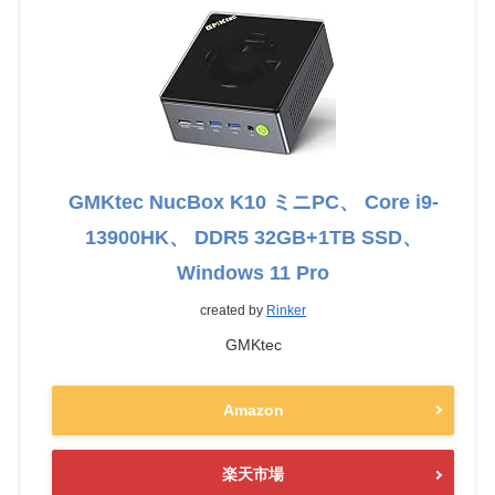
GMKtec NucBox K10 ミニPC、 Core i9-
13900HK、 DDR5 32GB+1TB SSD、
Windows 11 Pro
created by
Rinker
GMKtec
Amazon
楽天市場