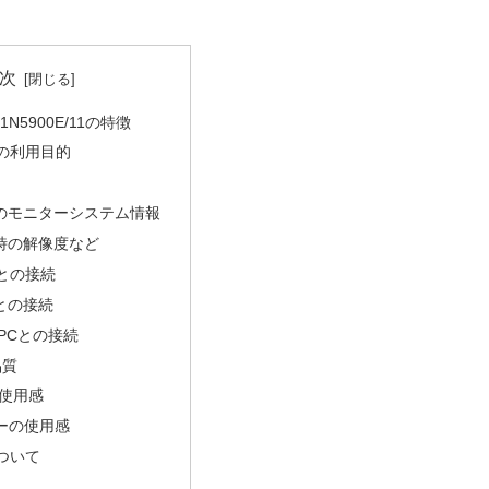
次
7E1N5900E/11の特徴
ーの利用目的
のモニターシステム情報
時の解像度など
kとの接続
niとの接続
s PCとの接続
品質
の使用感
ューの使用感
について