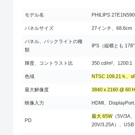
モデル名
‎PHILIPS 27E1N590
パネルサイズ
27インチ、68.6cm
パネル、バックライトの種
IPS（縦横とも 17
類
輝度、コントラスト比
350 cd/m²、1200:1
色域
NTSC 109.21％、s
最大解像度
3840 x 2160 @ 60 
映像入力
HDMI、DisplayPor
最大 65W
（5V/3A、
PD
20V/3.25A）、US