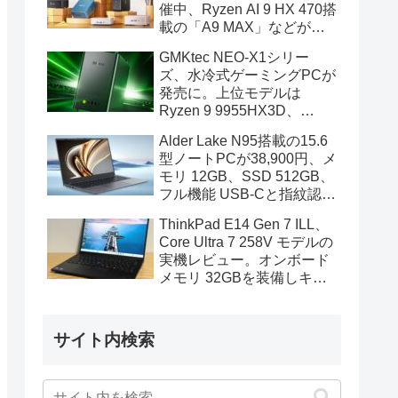
催中、Ryzen AI 9 HX 470搭
載の「A9 MAX」などがセ
ール対象に
GMKtec NEO-X1シリー
ズ、水冷式ゲーミングPCが
発売に。上位モデルは
Ryzen 9 9955HX3D、
GeForce RTX 5070を搭載
Alder Lake N95搭載の15.6
型ノートPCが38,900円、メ
モリ 12GB、SSD 512GB、
フル機能 USB-Cと指紋認証
も装備
ThinkPad E14 Gen 7 ILL、
Core Ultra 7 258V モデルの
実機レビュー。オンボード
メモリ 32GBを装備しキビ
キビと動作、顔認証も快速
サイト内検索