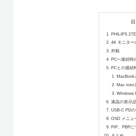
目
PHILIPS 2
4K モニタ
外観
PCへ接続時
PCとの接続
MacBoo
Mac mi
Window
液晶の表示
USB-C PD
OSD メニ
PIP、PBP
まとめ