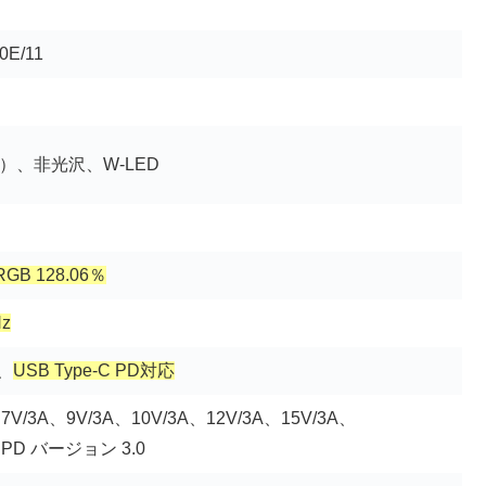
0E/11
8°）、非光沢、W-LED
RGB 128.06％
Hz
t、
USB Type-C PD対応
7V/3A、9V/3A、10V/3A、12V/3A、15V/3A、
B PD バージョン 3.0