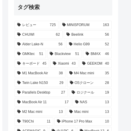
タグ検索
レビュー
725
MINISFORUM
163
CHUWI
62
Beelink
56
Alder Lake-N
56
Helio G99
52
GMKtec
51
Blackview
51
BMAX
46
キーボード
45
Xiaomi
43
GEEKOM
40
M1 MacBook Air
38
M4 Mac mini
35
Twin Lake N150
29
OSクローン
28
Parallels Desktop
27
ロジクール
19
MacBook Air 11
17
NAS
13
M2 Mac mini
13
Mac mini
13
T90Chi
11
iPhone 17 Pro Max
10
ACEMAGIC
9
中古PC
6
MacBook 12
6