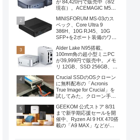
が 84,420円で販売中（8/2
現在）。ACEMAGIC M5の
スペック
MINISFORUM MS-03のス
ペック、Core Ultra 9
386H、10G RJ45、10G
SFP+を2ポート装備のワー
クステーション
Alder Lake N95搭載、
100mm角の超小型ミニPC
が39,999円で販売中。メモ
リ 12GB、SSD 256GB、
DPポートも装備
Crucial SSDのOSクローン
に無料配布の「Acronis
True Image for Crucial」を
試してみた。クローン手順
を画像で概説
GEEKOM 公式ストア 8/31
まで新学期応援セールを開
催中、Ryzen AI 9 HX 470搭
載の「A9 MAX」などがセ
ール対象に