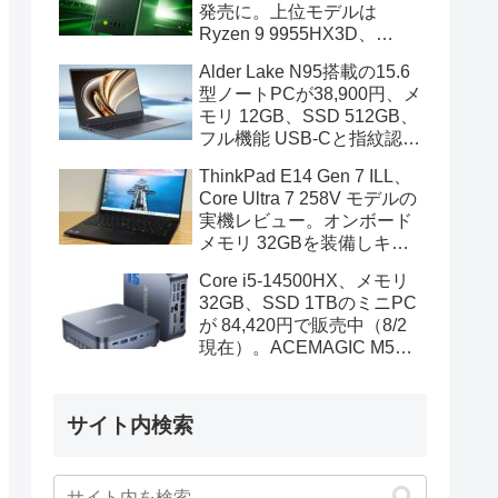
発売に。上位モデルは
Ryzen 9 9955HX3D、
GeForce RTX 5070を搭載
Alder Lake N95搭載の15.6
型ノートPCが38,900円、メ
モリ 12GB、SSD 512GB、
フル機能 USB-Cと指紋認証
も装備
ThinkPad E14 Gen 7 ILL、
Core Ultra 7 258V モデルの
実機レビュー。オンボード
メモリ 32GBを装備しキビ
キビと動作、顔認証も快速
Core i5-14500HX、メモリ
32GB、SSD 1TBのミニPC
が 84,420円で販売中（8/2
現在）。ACEMAGIC M5の
スペック
サイト内検索