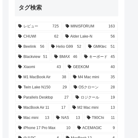
タグ検索
レビュー
725
MINISFORUM
163
CHUWI
62
Alder Lake-N
56
Beelink
56
Helio G99
52
GMKtec
51
Blackview
51
BMAX
46
キーボード
45
Xiaomi
43
GEEKOM
40
M1 MacBook Air
38
M4 Mac mini
35
Twin Lake N150
29
OSクローン
28
Parallels Desktop
27
ロジクール
19
MacBook Air 11
17
M2 Mac mini
13
Mac mini
13
NAS
13
T90Chi
11
iPhone 17 Pro Max
10
ACEMAGIC
9
中古PC
6
MacBook 12
6