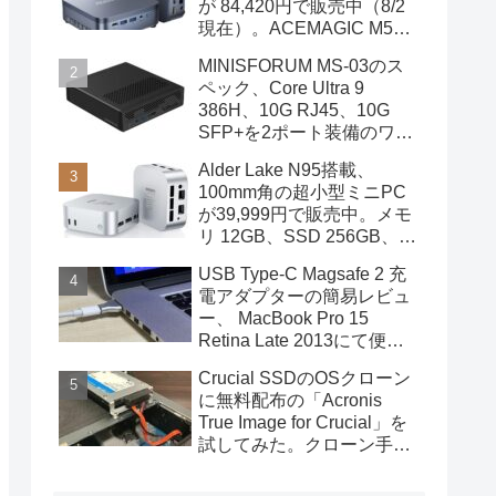
が 84,420円で販売中（8/2
現在）。ACEMAGIC M5の
スペック
MINISFORUM MS-03のス
ペック、Core Ultra 9
386H、10G RJ45、10G
SFP+を2ポート装備のワー
クステーション
Alder Lake N95搭載、
100mm角の超小型ミニPC
が39,999円で販売中。メモ
リ 12GB、SSD 256GB、
DPポートも装備
USB Type-C Magsafe 2 充
電アダプターの簡易レビュ
ー、 MacBook Pro 15
Retina Late 2013にて便利
に使用中
Crucial SSDのOSクローン
に無料配布の「Acronis
True Image for Crucial」を
試してみた。クローン手順
を画像で概説