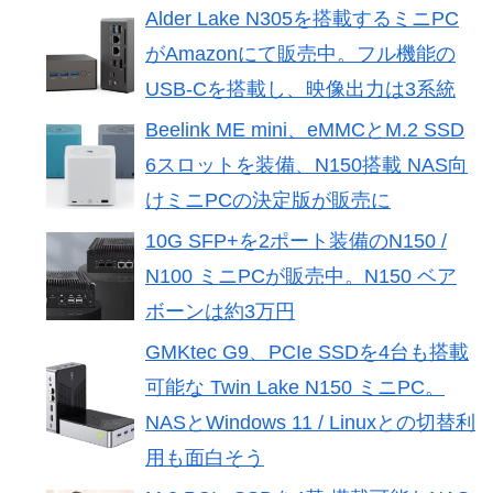
Alder Lake N305を搭載するミニPC
がAmazonにて販売中。フル機能の
USB-Cを搭載し、映像出力は3系統
Beelink ME mini、eMMCとM.2 SSD
6スロットを装備、N150搭載 NAS向
けミニPCの決定版が販売に
10G SFP+を2ポート装備のN150 /
N100 ミニPCが販売中。N150 ベア
ボーンは約3万円
GMKtec G9、PCIe SSDを4台も搭載
可能な Twin Lake N150 ミニPC。
NASとWindows 11 / Linuxとの切替利
用も面白そう