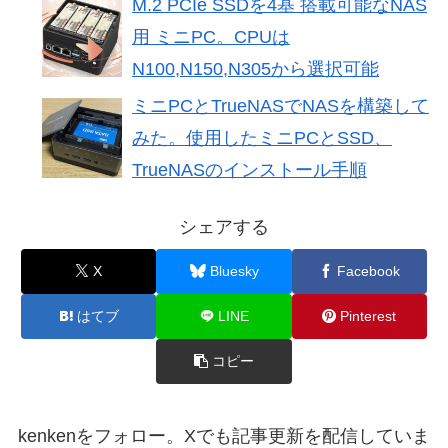
M.2 PCIe SSDを4基 搭載可能なNAS
用 ミニPC。CPUは
N100,N150,N305から選択可能
ミニPCとTrueNASでNASを構築して
みた。使用したミニPCとSSD、
TrueNASのインストール手順
シェアする
X
Bluesky
Facebook
はてブ
LINE
Pinterest
コピー
kenkenをフォロー。Xでも記事更新を配信していま