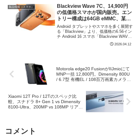
理メモ...
Blackview Wave 7C、14,900円
製品情報（スマホ）
の低価格スマホが国内販売。エン
トリー構成は64GB eMMC、某ス
マホに近いデザインの背面が特徴
Android タブレットやスマホを多く展開す
る「Blackview」より、低価格の6.56イン
チ Android 16 スマホ「Blackview WAVE
7C」が国内販売となりました。2026年4
2026.04.12
月12日現在、Amazonでは上の画像...
Motorola edge20 FusionがIIJmioにて
MNP一括 12,800円。Dimensity 800U
/ 6.7型 有機EL / 108百万画素カメラと
バランスのよいミドルレンジスマホ
Xiaomi 12T Pro / 12Tのスペック比
較、スナドラ 8+ Gen 1 vs Dimensity
8100-Ultra、200MP vs 108MP リアカ
メラ。10/10開始のセール情報も
コメント