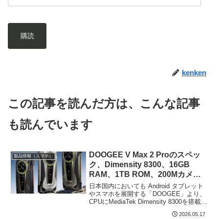
購読
kenken
この記事を読んだ方は、こんな記事
も読んでいます
DOOGEE V Max 2 Proのスペッ
製品情報（スマホ）
ク、Dimensity 8300、16GB
RAM、1TB ROM、200Mカメラ
搭載のタフネススマホ。背面ディ
日本国内においても Android タブレット
スプレイも装備
やスマホを展開する「DOOGEE」より、
CPUにMediaTek Dimensity 8300を搭載す
るタフネススマホ「V MAX 2 PRO」が発
2026.05.17
売となりました。6.78インチの液晶に物