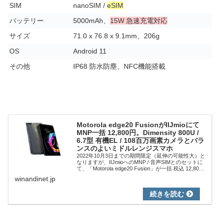
SIM
nanoSIM /
eSIM
バッテリー
5000mAh、
15W 急速充電対応
サイズ
71.0 x 76.8 x 9.1mm、206g
OS
Android 11
その他
IP68 防水防塵、NFC機能搭載
Motorola edge20 FusionがIIJmioにて
MNP一括 12,800円。Dimensity 800U /
6.7型 有機EL / 108百万画素カメラとバラ
ンスのよいミドルレンジスマホ
2022年10月3日までの期間限定（延伸の可能性大）と
なりますが、IIJmioへのMNP / 音声SIMとのセットに
て、「Motorola edge20 Fusion」が一括 税込 12,800
円と、国内通販での端末単体の半値以下で販売され...
winandinet.jp