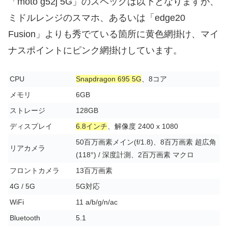
「moto g52j 5G」のスペックは以下となりますが、
ミドルレンジのスマホ、あるいは「edge20
Fusion」よりも秀でている箇所に黄色網掛け、マイ
ナスポイントにピンク網掛けしています。
CPU
Snapdragon 695 5G
、8コア
メモリ
6GB
ストレージ
128GB
ディスプレイ
6.8インチ
、解像度 2400 x 1080
50百万画素メイン(f/1.8)、8百万画素 超広角
リアカメラ
(118°) / 深度計測、2百万画素 マクロ
フロントカメラ
13百万画素
4G / 5G
5G対応
WiFi
11 a/b/g/n/ac
Bluetooth
5.1