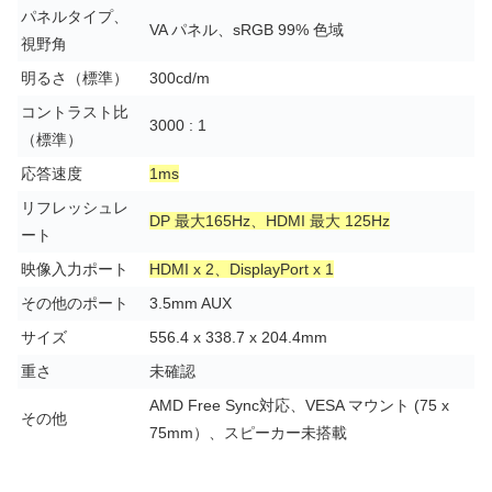
パネルタイプ、
VA パネル、sRGB 99% 色域
視野角
明るさ（標準）
300cd/m
コントラスト比
3000 : 1
（標準）
応答速度
1ms
リフレッシュレ
DP 最大165Hz、HDMI 最大 125Hz
ート
映像入力ポート
HDMI x 2、DisplayPort x 1
その他のポート
3.5mm AUX
サイズ
556.4 x 338.7 x 204.4mm
重さ
未確認
AMD Free Sync対応、VESA マウント (75 x
その他
75mm）、スピーカー未搭載