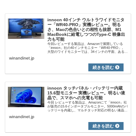
innocn 40インチ ウルトラワイドモニタ
ー「WR40-PRO」実機レビュー。明る
さ、Macの色合いとの相性も抜群、M1
MacBookに給電しつつのType-C 映像出
力も可能
今回レビューする製品は、Amazonで展開している
「innocn」社の40インチモニター「WR40-PRO」。
大型のワイドモニターでは、34インチの平面、あるい
は曲面の製品が主流ですが、同社は44インチと40イ
winandinet.jp
ンチの製品を販売しています。ブ...
innocn タッチパネル・バッテリー内蔵
15.6型モニター 実機レビュー。明るい液
晶で、スマホへの充電も可能
今回 レビューする製品は、Amazonにて「innocn」社
が販売の15.6インポータブルモニター。5000mAhのバ
ッテリーを内蔵し、マルチタッチ対応の明るい液晶を
搭載していることを大きな特徴とします。パソコンを
winandinet.jp
接続して即感じるのは、特徴...