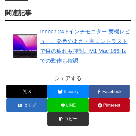
関連記事
Innocn 24.5インチモニター 実機レビ
ュー。発色のよさ・高コントラスト
で目の疲れも抑制。M1 Mac 165Hz
での動作も確認
シェアする
X
Bluesky
Facebook
はてブ
LINE
Pinterest
コピー