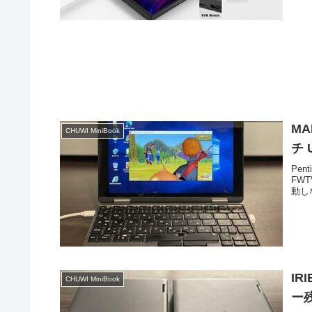
MA
CHUWI MiniBook
チ
Pen
FW
動し
IR
CHUWI MiniBook
ー