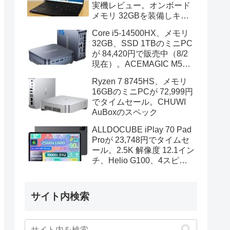
実機レビュー。オンボード
メモリ 32GBを装備しキビ
キビと動作、顔認証も快速
Core i5-14500HX、メモリ
32GB、SSD 1TBのミニPC
が 84,420円で販売中（8/2
現在）。ACEMAGIC M5の
スペック
Ryzen 7 8745HS、メモリ
16GBのミニPCが 72,999円
でタイムセール。CHUWI
AuBoxのスペック
ALLDOCUBE iPlay 70 Pad
Proが 23,748円でタイムセ
ール。2.5K 解像度 12.1イン
チ、Helio G100、4スピー
カーを装備
サイト内検索