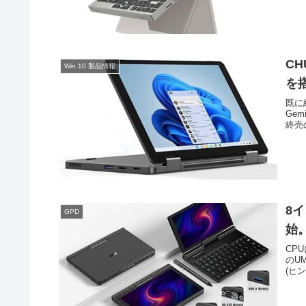
CH
Win 10 製品情報
を
既に
Gem
終売の
8イ
GPD
始
CPU
のUM
(ヒン