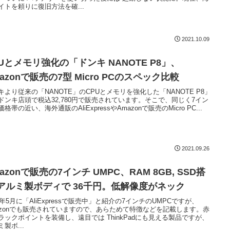
イトを頼りに復旧方法を確...
2021.10.09
Uとメモリ強化の「ドンキ NANOTE P8」、
azonで販売の7型 Micro PCのスペック比較
キより従来の「NANOTE」のCPUとメモリを強化した「NANOTE P8」
ドンキ店頭で税込32,780円で販売されています。そこで、同じく7イン
格帯の近い、海外通販のAliExpressやAmazonで販売のMicro PC...
2021.09.26
azonで販売の7インチ UMPC、RAM 8GB, SSD搭
 アルミ製ボディで 36千円。低解像度がネック
21年5月に「AliExpressで販売中」と紹介の7インチのUMPCですが、
azonでも販売されていますので、あらためて特徴などを記載します。赤
ラックポイントを装備し、遠目では ThinkPadにも見える製品ですが、
製ボ...