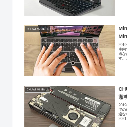
Mi
CHUWI MiniBook
M
201
車内
適な
す。.
CH
CHUWI MiniBook
意
20
での
適な
2021.