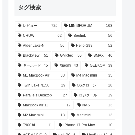
タグ検索
レビュー
725
MINISFORUM
163
CHUWI
62
Beelink
56
Alder Lake-N
56
Helio G99
52
Blackview
51
GMKtec
50
BMAX
46
キーボード
45
Xiaomi
43
GEEKOM
39
M1 MacBook Air
38
M4 Mac mini
35
Twin Lake N150
29
OSクローン
28
Parallels Desktop
27
ロジクール
19
MacBook Air 11
17
NAS
13
M2 Mac mini
13
Mac mini
13
T90Chi
11
iPhone 17 Pro Max
10
ACEMAGIC
9
中古PC
6
MacBook 12
6