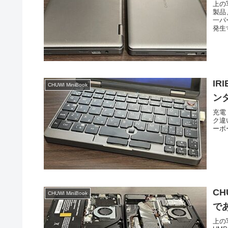
上の
製品
一パ
発生
IR
CHUWI MiniBook
ン
充電
ク違
ーボ
CH
CHUWI MiniBook
で
上の写