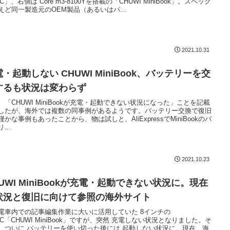
C」、右側は Core m3-8100Yを搭載の「CHUWI MiniBook」。スペック
えど同一製造元のOEM製品（あるいはパ...
2021.10.31
・起動しない CHUWI MiniBook、バッテリーを交
するも状況は変わらず
、「CHUWI MiniBookが充電・起動できない状況になった」ことを記載
したが、海外では複数の同事例があるようです。バッテリー交換で復旧
僅かな事例もあったことから、物は試しと、AliExpressでMiniBookのバ
...
2021.10.23
UWI MiniBookが充電・起動できない状況に。現在
状況と復旧に向けて参照の海外サイト
電車内での記事編集作業に大いに活用していた 8インチの
PC「CHUWI MiniBook」ですが、突然 充電しない状況となりました。そ
、ついに バッテリーを使い切った後には 起動しない状況に。現在、海