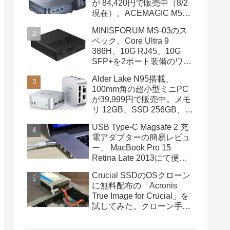
が 84,420円で販売中（8/2
現在）。ACEMAGIC M5の
スペック
MINISFORUM MS-03のス
ペック、Core Ultra 9
386H、10G RJ45、10G
SFP+を2ポート装備のワー
クステーション
Alder Lake N95搭載、
100mm角の超小型ミニPC
が39,999円で販売中。メモ
リ 12GB、SSD 256GB、
DPポートも装備
USB Type-C Magsafe 2 充
電アダプターの簡易レビュ
ー、 MacBook Pro 15
Retina Late 2013にて便利
に使用中
Crucial SSDのOSクローン
に無料配布の「Acronis
True Image for Crucial」を
試してみた。クローン手順
を画像で概説