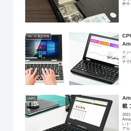
外サ
CP
Win 10 製品情報
Am
ドン
が、
チで価
Am
UMPC
載
20
Am
いト
アルミ