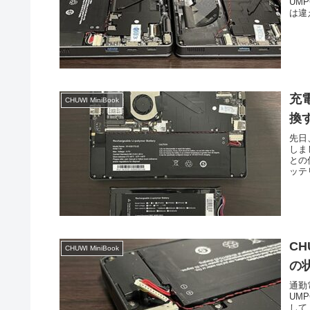
UMP
は違
充電
CHUWI MiniBook
換
先日
しま
との
ッテリ
CH
CHUWI MiniBook
の
通勤
UM
して