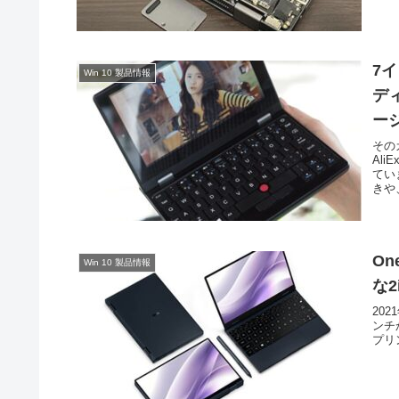
7イ
Win 10 製品情報
デ
ー
その
Al
てい
きや、
On
Win 10 製品情報
な
202
ンチ
プリ