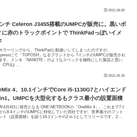
2021.06.05
ンチ Celeron J3455搭載のUMPCが販売に。黒いボ
ィに赤のトラックポイントで ThinkPadっぽいイメ
ジ
カラーリングから、ThinkPadと勘違いしてしまったのですが、
iExpressにて「TOPOSH」なるブランドから 7インチのUMPCが販売され
ます。ドンキ「NANOTE」のようなスペックを犠牲にした製品と思い
CPUは ...
2021.05.30
eMix 4、10.1インチでCore i5-1130G7とハイエンド
2in1。UMPCを大型化するもクラス最小の設置面積
1年4月4日に発売となる ONE-NETBOOKの「OneMix 4」。これまで7イ
から8.4インチのUMPCに特化していた同社ですが、世界最小のフット
ント（設置面積）を謳う10.1インチの2 in 1としてリリースです。2....