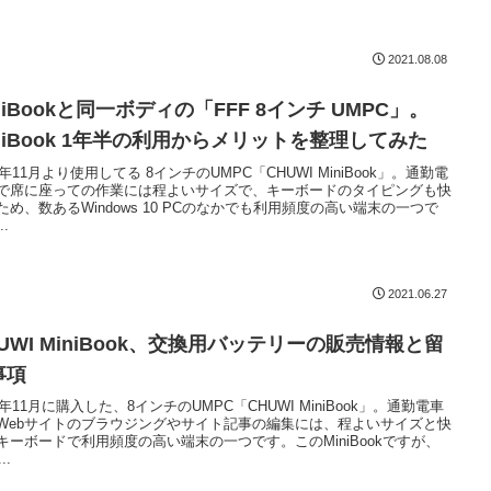
2021.08.08
niBookと同一ボディの「FFF 8インチ UMPC」。
iniBook 1年半の利用からメリットを整理してみた
9年11月より使用してる 8インチのUMPC「CHUWI MiniBook」。通勤電
で席に座っての作業には程よいサイズで、キーボードのタイピングも快
ため、数あるWindows 10 PCのなかでも利用頻度の高い端末の一つで
..
2021.06.27
UWI MiniBook、交換用バッテリーの販売情報と留
事項
19年11月に購入した、8インチのUMPC「CHUWI MiniBook」。通勤電車
Webサイトのブラウジングやサイト記事の編集には、程よいサイズと快
キーボードで利用頻度の高い端末の一つです。このMiniBookですが、
..