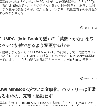
写真はいづれも8インチのUMPCですが、左が国内販売のIRIE（FFF)の
、右がMiniBookです。同型のスペック違い、同一製造元、あるいは同
ーツを使用の製品ですが、双方ともにバッテリー残量誤表示の不具合が
する確率が高くな...
2021.11.03
IE UMPC（MiniBook同型）の「英数・かな」をワ
タッチで切替できるよう変更する方法
・起動しなくなった「CHUWI MiniBook」の代替として、同型でスペッ
いの「IRIE 8インチ UMPC」を購入したのですが、MiniBookの英語キ
ードに対して、IRIEの製品は日本語キーボード。MiniBookの英数・...
2021.11.02
UWI MiniBookがついに文鎮化、バッテリーは正常
あるものの、充電・起動せず
真の左側は Pentium Siliver N5000を搭載の「IRIE (FFF)の8インチ