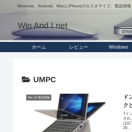
Windows、Android、MacにiPhoneのカスタマイズ、製品情報
Win And I net
ホーム
レビュー
Windows
UMPC
ドン
Win 10 製品情報
クと
7イ
され
は以
20...