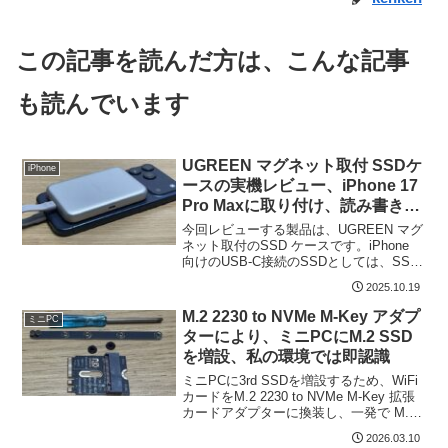
この記事を読んだ方は、こんな記事
も読んでいます
UGREEN マグネット取付 SSDケ
iPhone
ースの実機レビュー、iPhone 17
Pro Maxに取り付け、読み書き速
度を計測してみた
今回レビューする製品は、UGREEN マグ
ネット取付のSSD ケースです。iPhone
向けのUSB-C接続のSSDとしては、SSD
内蔵の製品が人気ですが、私はM.2 SSD
2025.10.19
交換の汎用性を重視し、SSD ケースを購
入しました。2230,22...
M.2 2230 to NVMe M-Key アダプ
ミニPC
ターにより、ミニPCにM.2 SSD
を増設、私の環境では即認識
ミニPCに3rd SSDを増設するため、WiFi
カードをM.2 2230 to NVMe M-Key 拡張
カードアダプターに換装し、一発で M.2
PCIe SSDを認識しましたので レポート
2026.03.10
します。ただし、WiFi カードのスロット