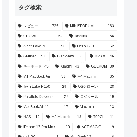
タグ検索
レビュー
725
MINISFORUM
163
CHUWI
62
Beelink
56
Alder Lake-N
56
Helio G99
52
GMKtec
51
Blackview
51
BMAX
46
キーボード
45
Xiaomi
43
GEEKOM
39
M1 MacBook Air
38
M4 Mac mini
35
Twin Lake N150
29
OSクローン
28
Parallels Desktop
27
ロジクール
19
MacBook Air 11
17
Mac mini
13
NAS
13
M2 Mac mini
13
T90Chi
11
iPhone 17 Pro Max
10
ACEMAGIC
9
中古PC
6
MacBook 12
6