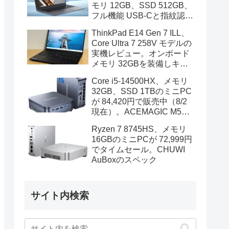
モリ 12GB、SSD 512GB、
フル機能 USB-Cと指紋認証
も装備
ThinkPad E14 Gen 7 ILL、
Core Ultra 7 258V モデルの
実機レビュー。オンボード
メモリ 32GBを装備しキビ
キビと動作、顔認証も快速
Core i5-14500HX、メモリ
32GB、SSD 1TBのミニPC
が 84,420円で販売中（8/2
現在）。ACEMAGIC M5の
スペック
Ryzen 7 8745HS、メモリ
16GBのミニPCが 72,999円
でタイムセール。CHUWI
AuBoxのスペック
サイト内検索