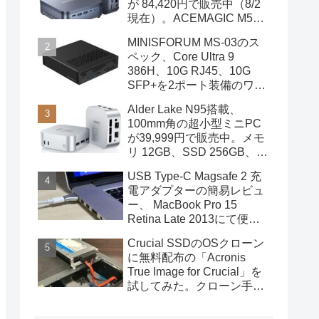
が 84,420円で販売中（8/2
現在）。ACEMAGIC M5の
スペック
MINISFORUM MS-03のス
ペック、Core Ultra 9
386H、10G RJ45、10G
SFP+を2ポート装備のワー
クステーション
Alder Lake N95搭載、
100mm角の超小型ミニPC
が39,999円で販売中。メモ
リ 12GB、SSD 256GB、
DPポートも装備
USB Type-C Magsafe 2 充
電アダプターの簡易レビュ
ー、 MacBook Pro 15
Retina Late 2013にて便利
に使用中
Crucial SSDのOSクローン
に無料配布の「Acronis
True Image for Crucial」を
試してみた。クローン手順
を画像で概説