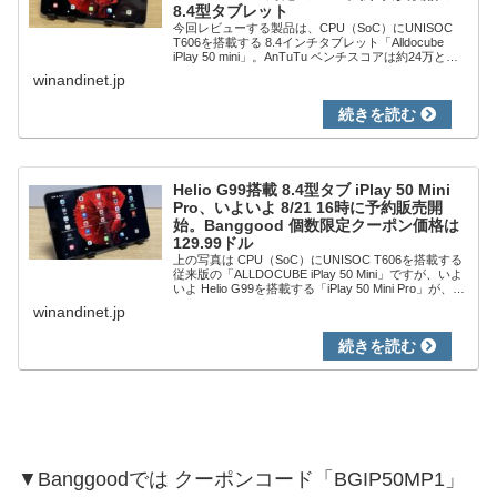
8.4型タブレット
今回レビューする製品は、CPU（SoC）にUNISOC
T606を搭載する 8.4インチタブレット「Alldocube
iPlay 50 mini」。AnTuTu ベンチスコアは約24万とな
り サクサクと動作、ディスプレイの解像度はこのク
winandinet.jp
ラ...
Helio G99搭載 8.4型タブ iPlay 50 Mini
Pro、いよいよ 8/21 16時に予約販売開
始。Banggood 個数限定クーポン価格は
129.99ドル
上の写真は CPU（SoC）にUNISOC T606を搭載する
従来版の「ALLDOCUBE iPlay 50 Mini」ですが、いよ
いよ Helio G99を搭載する「iPlay 50 Mini Pro」が、
Banggoodにて 8月21...
winandinet.jp
▼Banggoodでは クーポンコード「BGIP50MP1」