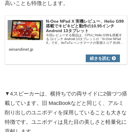
高いことも特徴とします。
N-One NPad X 実機レビュー、Helio G99
搭載でキビキビと動作の10.95インチ
Android 13タブレット
今回レビューする製品は、CPUにHelio G99を搭載す
る 11インチ Android 13タブレットの「N-One NPad
X」です。AnTuTu ベンチマークの実測スコア 約39万
に、メモリ 8GB + 拡張 8GBを搭載し、キビキ...
winandinet.jp
▼4スピーカーは、横持ちでの両サイドに2個づつ搭
載しています。旧 MacBookなどと同じく、アルミ
削り出しのユニボディを採用していることも大きな
特徴です。ユニボディは見た目の美しさと軽量化に
貢献します。