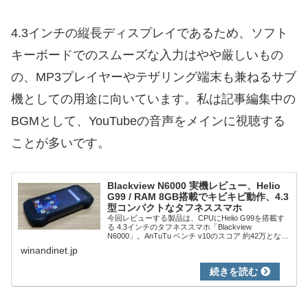
4.3インチの縦長ディスプレイであるため、ソフト
キーボードでのスムーズな入力はやや厳しいもの
の、MP3プレイヤーやテザリング端末も兼ねるサブ
機としての用途に向いています。私は記事編集中の
BGMとして、YouTubeの音声をメインに視聴する
ことが多いです。
Blackview N6000 実機レビュー、Helio
G99 / RAM 8GB搭載でキビキビ動作、4.3
型コンパクトなタフネススマホ
今回レビューする製品は、CPUにHelio G99を搭載す
る 4.3インチのタフネススマホ「Blackview
N6000」。AnTuTu ベンチ v10のスコア 約42万となる
CPUに加え、物理メモリ 8GB + 8GB、256GB UF...
winandinet.jp