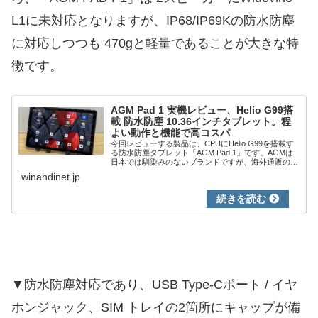
L1に未対応となりますが、IP68/IP69Kの防水防塵
に対応しつつも 470gと軽量であることが大きな特
徴です。
AGM Pad 1 実機レビュー、Helio G99搭
載 防水防塵 10.36インチタブレット。程
よい動作と機能で高コスパ
今回レビューする製品は、CPUにHelio G99を搭載す
る防水防塵タブレット「AGM Pad 1」です。AGMは
日本では馴染みのないブランドですが、海外通販の
AliExpressでは人気ブランドの一つです。防水防塵で
winandinet.jp
あるものの、一般的なタ...
▼防水防塵対応であり、USB Type-Cポート / イヤ
ホンジャック、SIM トレイの2箇所にキャップが備