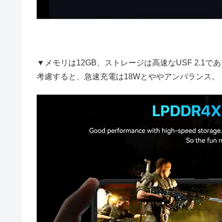
▼メモリは12GB、ストレージは高速なUSF 2.1
考慮すると、急速充電は18Wとややアンバランス。