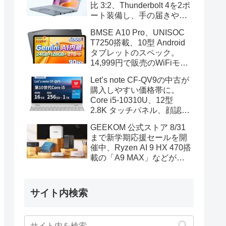
比 3:2、Thunderbolt 4を2ポ
ート装備し、手の届きやす
い価格帯に
BMSE A10 Pro、UNISOC
T7250搭載、10型 Android
タブレットのスペック。
14,999円で販売のWiFiモデ
ル
Let’s note CF-QV9の中古が
購入しやすい価格帯に。
Core i5-10310U、12型
2.8K タッチパネル、顔認証
も装備
GEEKOM 公式ストア 8/31
まで新学期応援セールを開
催中、Ryzen AI 9 HX 470搭
載の「A9 MAX」などがセ
ール対象に
サイト内検索