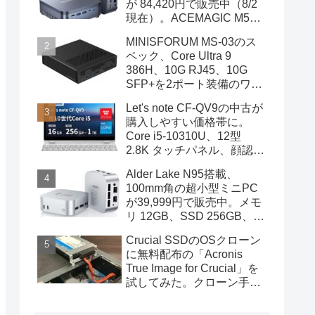
が 84,420円で販売中（8/2
現在）。ACEMAGIC M5の
スペック
MINISFORUM MS-03のス
ペック、Core Ultra 9
386H、10G RJ45、10G
SFP+を2ポート装備のワー
クステーション
Let's note CF-QV9の中古が
購入しやすい価格帯に。
Core i5-10310U、12型
2.8K タッチパネル、顔認証
も装備
Alder Lake N95搭載、
100mm角の超小型ミニPC
が39,999円で販売中。メモ
リ 12GB、SSD 256GB、
DPポートも装備
Crucial SSDのOSクローン
に無料配布の「Acronis
True Image for Crucial」を
試してみた。クローン手順
を画像で概説