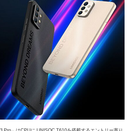
A13 Pro」はCPUに UNISOC T610を搭載するエントリー寄り