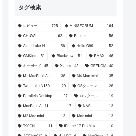
タグ検索
レビュー
725
MINISFORUM
164
CHUWI
62
Beelink
56
Alder Lake-N
56
Helio G99
52
GMKtec
51
Blackview
51
BMAX
46
キーボード
45
Xiaomi
43
GEEKOM
40
M1 MacBook Air
38
M4 Mac mini
35
Twin Lake N150
29
OSクローン
28
Parallels Desktop
27
ロジクール
19
MacBook Air 11
17
NAS
13
M2 Mac mini
13
Mac mini
13
T90Chi
11
iPhone 17 Pro Max
10
ACEMAGIC
9
中古PC
6
MacBook 12
6