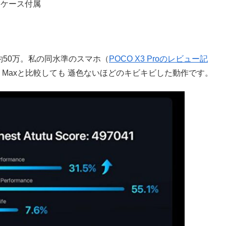
、ケース付属
は約50万。私の同水準のスマホ（
POCO X3 Proのレビュー記
Pro Maxと比較しても 遜色ないほどのキビキビした動作です。