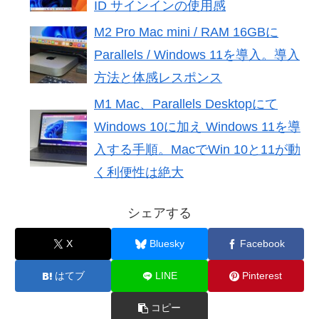
ID サインインの使用感
M2 Pro Mac mini / RAM 16GBに
Parallels / Windows 11を導入。導入
方法と体感レスポンス
M1 Mac、Parallels Desktopにて
Windows 10に加え Windows 11を導
入する手順。MacでWin 10と11が動
く利便性は絶大
シェアする
X
Bluesky
Facebook
はてブ
LINE
Pinterest
コピー