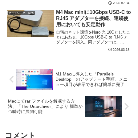
Windows 11をインストールすることによ
2026.07.04
り実現しています。Paralles Desktop...
M4 Mac miniに10Gbps USB-C to
ネットワーク、NAS
RJ45 アダプターを接続、連続使
用においても安定動作
自宅のネット環境をNuro 光 10Gとしたこ
とにあわせ、10Gbps USB-C to RJ45 ア
ダプターを購入。同アダプターは、
Ubuntuで構築のNASで使用することを目
2026.03.18
的としたものですが、M4 Mac miniにお
いても即認識し、...
M1 Macに導入した「Parallels
Desktop」のアップデート手順。メニ
ュー項目が表示できれば簡単に完了
Macにてrar ファイルを解凍する方
法、「The Unarchiver」により 簡単か
つ瞬時に展開可能
コメント