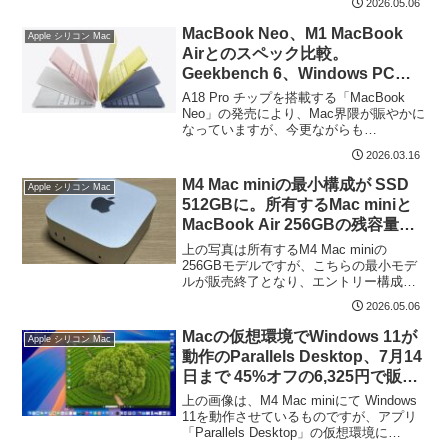
2026.05.06
SSD価格の高騰のなか、旧世代のCPUを
搭載、あるいはメモ...
MacBook Neo、M1 MacBook
Apple シリコン Mac
Airとのスペック比較。
Geekbench 6、Windows PCの
ベンチスコアとの簡易比較も掲載
A18 Pro チップを搭載する「MacBook
Neo」の発売により、Mac界隈が賑やかに
なっていますが、今更ながらも
「MacBook Neo」と「M1 MacBook
2026.03.16
Air」のスペックを比較してみました 。
M1 MacBook Air...
M4 Mac miniの最小構成が SSD
Apple シリコン Mac
512GBに。所有するMac miniと
MacBook Air 256GBの残容量を
確認、512GBあるとより安心
上の写真は所有するM4 Mac miniの
256GBモデルですが、こちらの最小モデ
ルが販売終了となり、エントリー構成が
124,800円の512GBモデルに切り替わりま
2026.05.06
した。256GBモデルが94,800円であった
ため、価格差 3万円です。...
Macの仮想環境でWindows 11が
Apple シリコン Mac
動作のParallels Desktop、7月14
日まで 45%オフの6,325円で販売
中
上の画像は、M4 Mac miniにて Windows
11を動作させているものですが、アプリ
「Parallels Desktop」の仮想環境に