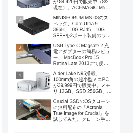
が 84,420円で販売中（8/2
現在）。ACEMAGIC M5の
スペック
MINISFORUM MS-03のス
ペック、Core Ultra 9
386H、10G RJ45、10G
SFP+を2ポート装備のワー
クステーション
USB Type-C Magsafe 2 充
電アダプターの簡易レビュ
ー、 MacBook Pro 15
Retina Late 2013にて便利
に使用中
Alder Lake N95搭載、
100mm角の超小型ミニPC
が39,999円で販売中。メモ
リ 12GB、SSD 256GB、
DPポートも装備
Crucial SSDのOSクローン
に無料配布の「Acronis
True Image for Crucial」を
試してみた。クローン手順
を画像で概説