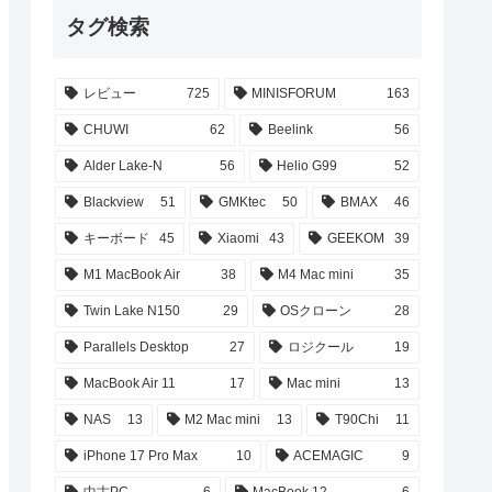
タグ検索
レビュー
725
MINISFORUM
163
CHUWI
62
Beelink
56
Alder Lake-N
56
Helio G99
52
Blackview
51
GMKtec
50
BMAX
46
キーボード
45
Xiaomi
43
GEEKOM
39
M1 MacBook Air
38
M4 Mac mini
35
Twin Lake N150
29
OSクローン
28
Parallels Desktop
27
ロジクール
19
MacBook Air 11
17
Mac mini
13
NAS
13
M2 Mac mini
13
T90Chi
11
iPhone 17 Pro Max
10
ACEMAGIC
9
中古PC
6
MacBook 12
6