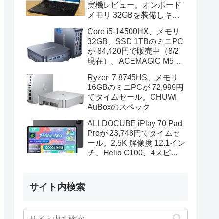
実機レビュー。オンボード
メモリ 32GBを装備しキビ
キビと動作、顔認証も快速
Core i5-14500HX、メモリ
32GB、SSD 1TBのミニPC
が 84,420円で販売中（8/2
現在）。ACEMAGIC M5の
スペック
Ryzen 7 8745HS、メモリ
16GBのミニPCが 72,999円
でタイムセール。CHUWI
AuBoxのスペック
ALLDOCUBE iPlay 70 Pad
Proが 23,748円でタイムセ
ール。2.5K 解像度 12.1イン
チ、Helio G100、4スピー
カーを装備
サイト内検索