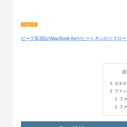
関連記事
ビープ音3回のMacBook Airがヒートガンのリフ
目
カタカ
ファン
フ
フ