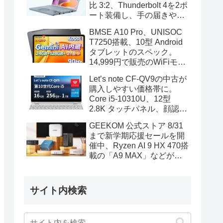
比 3:2、Thunderbolt 4を2ポ
ート装備し、手の届きやす
い価格帯に
BMSE A10 Pro、UNISOC
T7250搭載、10型 Android
タブレットのスペック。
14,999円で販売のWiFiモデ
ル
Let’s note CF-QV9の中古が
購入しやすい価格帯に。
Core i5-10310U、12型
2.8K タッチパネル、顔認証
も装備
GEEKOM 公式ストア 8/31
まで新学期応援セールを開
催中、Ryzen AI 9 HX 470搭
載の「A9 MAX」などがセ
ール対象に
サイト内検索