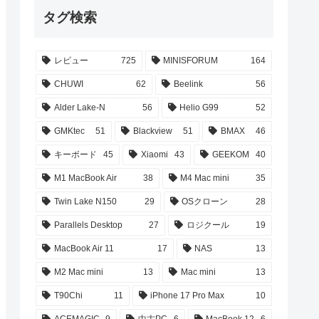
タグ検索
レビュー
725
MINISFORUM
164
CHUWI
62
Beelink
56
Alder Lake-N
56
Helio G99
52
GMKtec
51
Blackview
51
BMAX
46
キーボード
45
Xiaomi
43
GEEKOM
40
M1 MacBook Air
38
M4 Mac mini
35
Twin Lake N150
29
OSクローン
28
Parallels Desktop
27
ロジクール
19
MacBook Air 11
17
NAS
13
M2 Mac mini
13
Mac mini
13
T90Chi
11
iPhone 17 Pro Max
10
ACEMAGIC
9
中古PC
6
MacBook 12
6