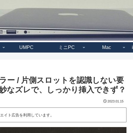
UMPC
ミニPC
Mac
エラー / 片側スロットを認識しない要
妙なズレで、しっかり挿入できず？
2023.01.15
エイト広告を利用しています。