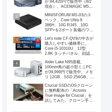
が 84,420円で販売中（8/2
現在）。ACEMAGIC M5の
スペック
MINISFORUM MS-03のス
ペック、Core Ultra 9
386H、10G RJ45、10G
SFP+を2ポート装備のワー
クステーション
Let's note CF-QV9の中古が
購入しやすい価格帯に。
Core i5-10310U、12型
2.8K タッチパネル、顔認証
も装備
Alder Lake N95搭載、
100mm角の超小型ミニPC
が39,999円で販売中。メモ
リ 12GB、SSD 256GB、
DPポートも装備
Crucial SSDのOSクローン
に無料配布の「Acronis
True Image for Crucial」を
試してみた。クローン手順
を画像で概説