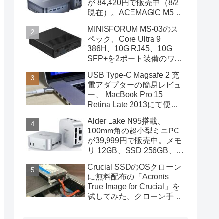
が 84,420円で販売中（8/2
現在）。ACEMAGIC M5の
スペック
MINISFORUM MS-03のス
ペック、Core Ultra 9
386H、10G RJ45、10G
SFP+を2ポート装備のワー
クステーション
USB Type-C Magsafe 2 充
電アダプターの簡易レビュ
ー、 MacBook Pro 15
Retina Late 2013にて便利
に使用中
Alder Lake N95搭載、
100mm角の超小型ミニPC
が39,999円で販売中。メモ
リ 12GB、SSD 256GB、
DPポートも装備
Crucial SSDのOSクローン
に無料配布の「Acronis
True Image for Crucial」を
試してみた。クローン手順
を画像で概説