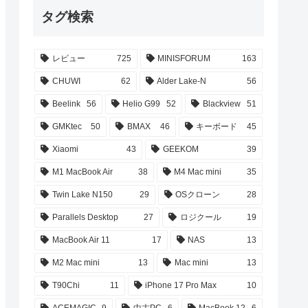
タグ検索
レビュー
725
MINISFORUM
163
CHUWI
62
Alder Lake-N
56
Beelink
56
Helio G99
52
Blackview
51
GMKtec
50
BMAX
46
キーボード
45
Xiaomi
43
GEEKOM
39
M1 MacBook Air
38
M4 Mac mini
35
Twin Lake N150
29
OSクローン
28
Parallels Desktop
27
ロジクール
19
MacBook Air 11
17
NAS
13
M2 Mac mini
13
Mac mini
13
T90Chi
11
iPhone 17 Pro Max
10
ACEMAGIC
9
中古PC
6
MacBook 12
6