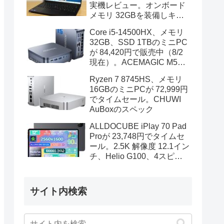
実機レビュー。オンボード
メモリ 32GBを装備しキビ
キビと動作、顔認証も快速
Core i5-14500HX、メモリ
32GB、SSD 1TBのミニPC
が 84,420円で販売中（8/2
現在）。ACEMAGIC M5の
スペック
Ryzen 7 8745HS、メモリ
16GBのミニPCが 72,999円
でタイムセール。CHUWI
AuBoxのスペック
ALLDOCUBE iPlay 70 Pad
Proが 23,748円でタイムセ
ール。2.5K 解像度 12.1イン
チ、Helio G100、4スピー
カーを装備
サイト内検索