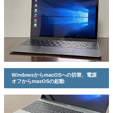
WindowsからmacOSへの切替、電源
オフからmasOSの起動