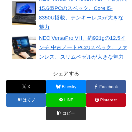
15.6型PCのスペック。Core i5-
8350U搭載、テンキーレスが大きな
魅力
NEC VersaPro VH、約921gの12.5イ
ンチ 中古ノートPCのスペック。ファ
ンレス、スリムベゼルが大きな魅力
シェアする
X
Bluesky
Facebook
はてブ
LINE
Pinterest
コピー