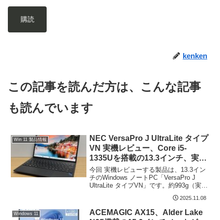
購読
kenken
この記事を読んだ方は、こんな記事
も読んでいます
NEC VersaPro J UltraLite タイプ
Win 11 製品情報
VN 実機レビュー、Core i5-
1335Uを搭載の13.3インチ、実測
976gの軽量ノート、ストローク
今回 実機レビューする製品は、13.3イン
深めのキーボードは特に快適
チのWindows ノートPC「VersaPro J
UltraLite タイプVN」です。約993g（実測
976g）と軽量であることが最大の特徴で
2025.11.08
すが、CPUにCore i5-1335Uを搭載し...
ACEMAGIC AX15、Alder Lake
Windows 11