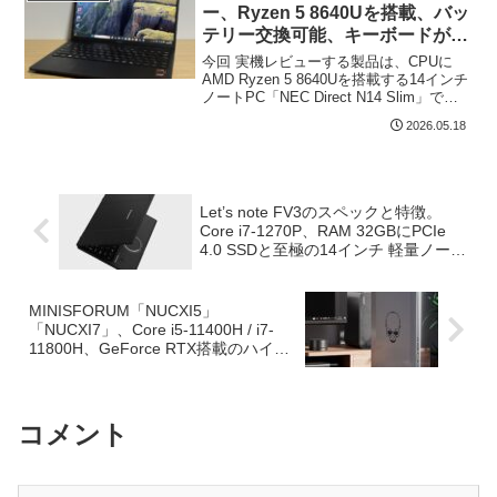
ー、Ryzen 5 8640Uを搭載、バッ
テリー交換可能、キーボードが快
適な14型ノートPC
今回 実機レビューする製品は、CPUに
AMD Ryzen 5 8640Uを搭載する14インチ
ノートPC「NEC Direct N14 Slim」で
す。Zen 4 アーキテクチャのCPU、最大
2026.05.18
16 TOPSとなるAI NPUに加え、底板を
取...
Let’s note FV3のスペックと特徴。
Core i7-1270P、RAM 32GBにPCIe
4.0 SSDと至極の14インチ 軽量ノート
PC
MINISFORUM「NUCXI5」
「NUCXI7」、Core i5-11400H / i7-
11800H、GeForce RTX搭載のハイエ
ンドミニPCがリリース
コメント