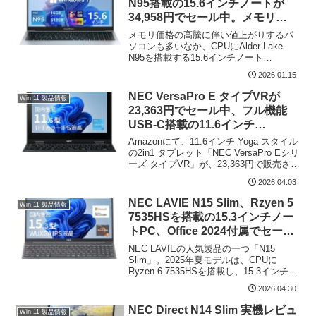
N95搭載の15.6インチノートが
34,958円でセール中。メモリ
16GB、電源はUSB-C
メモリ価格の高騰に伴い値上がりするパ
ソコンも多いなか、CPUにAlder Lake
N95を搭載する15.6インチノート
「ACEMAGIC AX15」が、2026年1月15
2026.01.15
日現在、Amazonにて 34,958円で販売さ
れています。メモリ ...
NEC VersaPro E タイプVRが
Win 11 製品情報
23,363円でセール中、フル機能
USB-C搭載の11.6インチ
Windows 11 2in1
Amazonにて、11.6インチ Yoga スタイル
の2in1 タブレット「NEC VersaPro Eシリ
ーズ タイプVR」が、23,363円で販売され
ています。CPUは旧世代のモバイル向け
2026.04.03
Celeron N5100、ストレージはeMM...
NEC LAVIE N15 Slim、Rzyen 5
Win 11 製品情報
7535HSを搭載の15.3インチノー
トPC、Office 2024付属でセール
価格は 119,800円
NEC LAVIEの人気製品の一つ「N15
Slim」。2025年夏モデルは、CPUに
Ryzen 6 7535HSを搭載し、15.3インチ液
晶のアスペクト比は 16:10です。2026年4
2026.04.30
月30日現在、当製品のメモリ 16GB /
SSD ...
NEC Direct N14 Slim 実機レビュ
Win 11 製品情報