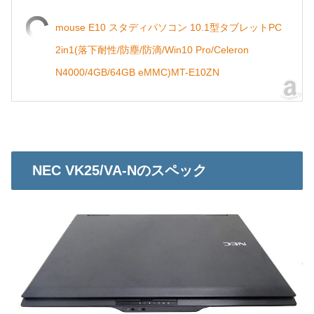
mouse E10 スタディパソコン 10.1型タブレットPC
2in1(落下耐性/防塵/防滴/Win10 Pro/Celeron
N4000/4GB/64GB eMMC)MT-E10ZN
NEC VK25/VA-Nのスペック