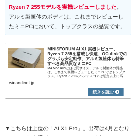
Ryzen 7 255モデルを実機レビューしました
。
アルミ製筐体のボディは、これまでレビューし
たミニPCにおいて、トップクラスの品質です。
MINISFORUM AI X1 実機レビュー、
Ryzen 7 255を搭載し快速、OCulinkでの
グラボも安定動作、アルミ製筐体も特筆
すべき高品質なミニPC
M4 Mac miniとほぼ同サイズ、アルミ製筐体の質感
は、これまで実機レビューしたミニPCではトップク
ラス。Ryzen 7 255のベンチスコアは想定以上に高
く、動作は快適。また、OCulink ポートで接続の外付
winandinet.jp
けグラボも安定動作。
▼こちらは上位の「AI X1 Pro」。出荷は4月となり