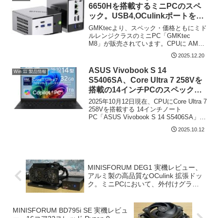
6650Hを搭載するミニPCのスペ
ック。USB4,OCulinkポートを搭
載し、タイムセール価格は49,997
GMKtecより、スペック・価格ともにミド
円
ルレンジクラスのミニPC「GMKtec
M8」が販売されています。CPUに AMD
Ryzen 5 PRO 6650H、メモリはオンボー
2025.12.20
ドの16GB、SSDはPCIe 3.0 512GBの構
成にして...
ASUS Vivobook S 14
Win 11 製品情報
S5406SA、Core Ultra 7 258Vを
搭載の14インチPCのスペック。
メモリ 32GB、有機ELパネルを装
2025年10月12日現在、CPUにCore Ultra 7
備、セール価格は184,800円
258Vを搭載する 14インチノート
PC「ASUS Vivobook S 14 S5406SA」
が、Amazon、楽天市場 ASUS オンライ
2025.10.12
ンストアともに、184,800円でセ...
MINISFORUM DEG1 実機レビュー、
アルミ製の高品質なOCulink 拡張ドッ
ク。ミニPCにおいて、外付けグラボ
が安定動作
MINISFORUM BD795i SE 実機レビュ