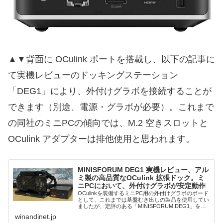
▲▼背面に OCulink ポートを搭載し、以下の記事に
て実機レビューのドッキングステーション
「DEG1」により、外付けグラボを接続することが
できます（別途、電源・グラボが必要）。これまで
の同社のミニPCの傾向では、M.2 空きスロットと
OCulink アダプターは排他使用と思われます。
MINISFORUM DEG1 実機レビュー、アル
ミ製の高品質なOCulink 拡張ドック。ミ
ニPCにおいて、外付けグラボが安定動作
OCulinkを装備するミニPC用の外付けグラボのボード
として、これまでは基盤むき出しの製品を使用してい
ましたが、定評のある「MINISFORUM DEG1」を購
入しましたので、使用感などを記載します。先日の
winandinet.jp
Amazon スマイル Sale...