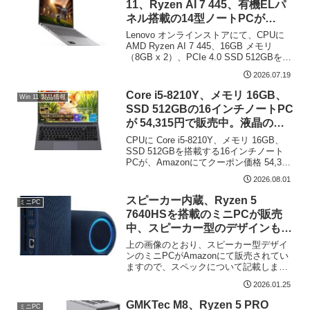
11、Ryzen AI 7 445、有機ELパ
ネル搭載の14型ノートPCが
134,871円で販売中（7月19日現
Lenovo オンラインストアにて、CPUに
在）
AMD Ryzen AI 7 445、16GB メモリ
（8GB x 2）、PCIe 4.0 SSD 512GBを搭
載する14インチノートPC「Lenovo
2026.07.19
IdeaPad Slim 5a Gen ...
Core i5-8210Y、メモリ 16GB、
Win 11 製品情報
SSD 512GBの16インチノートPC
が 54,315円で販売中。液晶のア
スペクト比は 16:10
CPUに Core i5-8210Y、メモリ 16GB、
SSD 512GBを搭載する16インチノート
PCが、Amazonにてクーポン価格 54,315
円で販売中です（2026年8月1日現在）。
2026.08.01
CPUは旧世代の2コア 4スレッドでありラ
イトユ...
スピーカー内蔵、Ryzen 5
ミニPC
7640HSを搭載のミニPCが販売
中、スピーカー型のデザインも特
徴
上の画像のとおり、スピーカー型デザイ
ンのミニPCがAmazonにて販売されてい
ますので、スペックについて記載しま
す。5W x 2のスピーカーをビルトイン
2026.01.25
し、基本スペックは AMD Ryzen 5
7640HSにDDR5 16GB メモリ、フ...
GMKTec M8、Ryzen 5 PRO
ミニPC