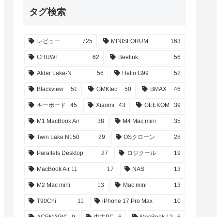
タグ検索
レビュー
725
MINISFORUM
163
CHUWI
62
Beelink
56
Alder Lake-N
56
Helio G99
52
Blackview
51
GMKtec
50
BMAX
46
キーボード
45
Xiaomi
43
GEEKOM
39
M1 MacBook Air
38
M4 Mac mini
35
Twin Lake N150
29
OSクローン
28
Parallels Desktop
27
ロジクール
19
MacBook Air 11
17
NAS
13
M2 Mac mini
13
Mac mini
13
T90Chi
11
iPhone 17 Pro Max
10
ACEMAGIC
9
中古PC
6
MacBook 12
6