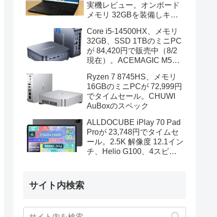
実機レビュー。オンボード
メモリ 32GBを装備しキビ
キビと動作、顔認証も快速
Core i5-14500HX、メモリ
32GB、SSD 1TBのミニPC
が 84,420円で販売中（8/2
現在）。ACEMAGIC M5の
スペック
Ryzen 7 8745HS、メモリ
16GBのミニPCが 72,999円
でタイムセール。CHUWI
AuBoxのスペック
ALLDOCUBE iPlay 70 Pad
Proが 23,748円でタイムセ
ール。2.5K 解像度 12.1イン
チ、Helio G100、4スピー
カーを装備
サイト内検索