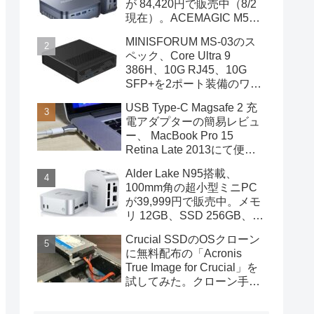
が 84,420円で販売中（8/2
現在）。ACEMAGIC M5の
スペック
MINISFORUM MS-03のス
ペック、Core Ultra 9
386H、10G RJ45、10G
SFP+を2ポート装備のワー
クステーション
USB Type-C Magsafe 2 充
電アダプターの簡易レビュ
ー、 MacBook Pro 15
Retina Late 2013にて便利
に使用中
Alder Lake N95搭載、
100mm角の超小型ミニPC
が39,999円で販売中。メモ
リ 12GB、SSD 256GB、
DPポートも装備
Crucial SSDのOSクローン
に無料配布の「Acronis
True Image for Crucial」を
試してみた。クローン手順
を画像で概説