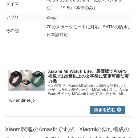
40.5 x 35.8 x 8.95mm、31g（バンド含
サイズ
む）、 19.5g（本体のみ）
アプリ
Zepp
70のスポーツモードに対応、5ATMの防水、
その他
日本語対応
Xiaomi Mi Watch Lite、廉価版でもGPS
搭載で120種以上の文字盤に変更可能な実
力機
先の記事で「Xiaomi Mi Watch」の特徴を記載しまし
たが、大学生の息子いわく「Mi Watchよりも、Apple
Watchライクな Mi Watch Liteが好み」だとか。Mi
Watchと比較すると、Mi Watch Lit...
winandinet.jp
Xiaomi関連のAmazfitですが、Xiaomiの似た構成の